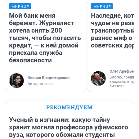
МНЕНИЕ
МНЕНИЕ
Мой банк меня
Наследие, кото
бережет. Журналист
чудом не разва
хотела снять 200
транспортный 
тысяч, чтобы погасить
разнес миф о 
кредит, — к ней домой
советских доро
приехала служба
безопасности
Олег Арефьев
Блогер, предпри
Ксения Владимирская
владелец в тра
Автор мнения
бизнесе
РЕКОМЕНДУЕМ
Ученый в изгнании: какую тайну
хранит могила профессора уфимского
вуза, которого обожали студенты