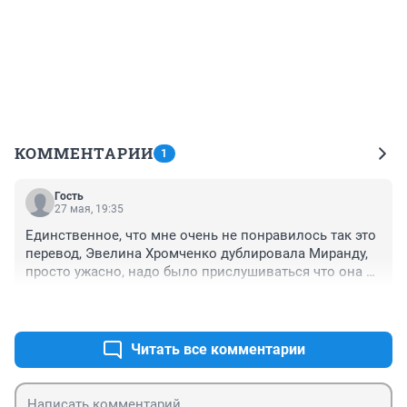
КОММЕНТАРИИ
1
Гость
27 мая, 19:35
Единственное, что мне очень не понравилось так это 
перевод, Эвелина Хромченко дублировала Миранду, 
просто ужасно, надо было прислушиваться что она 
говорит и как, ужасно коверкая слова. Да, идея 
+0
–0
понятна мне кажется, что иконы стиля не умирают, не 
сдаются, и профессионал остаётся профессионалом 
всегда, подстраиваясь под обстоятельства. В первой 
Читать все комментарии
части Миранда несгибаема, жестока и цинична) но 
она профессионал своего дела, а героиня Энн наивна 
и проста, добившись признания, уходит) так и 