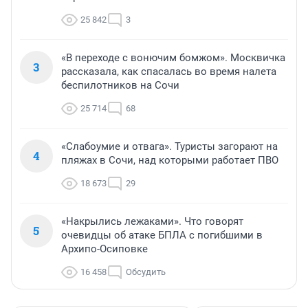
25 842
3
«В переходе с вонючим бомжом». Москвичка
3
рассказала, как спасалась во время налета
беспилотников на Сочи
25 714
68
«Слабоумие и отвага». Туристы загорают на
4
пляжах в Сочи, над которыми работает ПВО
18 673
29
«Накрылись лежаками». Что говорят
5
очевидцы об атаке БПЛА с погибшими в
Архипо-Осиповке
16 458
Обсудить