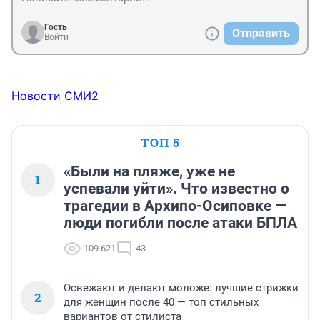
Миранда чтобы делать свою работу пытается гибкой) 
терпит навязанную ей журналистку. Ничего не 
Гость
Отправить
меняется) она использует ее, тогда когда то это 
Войти
нужно ей) вот и все)
Новости СМИ2
ТОП 5
«Были на пляже, уже не
1
успевали уйти». Что известно о
трагедии в Архипо-Осиповке —
люди погибли после атаки БПЛА
109 621
43
Освежают и делают моложе: лучшие стрижки
2
для женщин после 40 — топ стильных
вариантов от стилиста