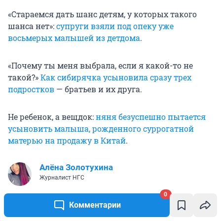
«Стараемся дать шанс детям, у которых такого
шанса нет»:
супруги взяли под опеку уже
восьмерых малышей из детдома
.
«Почему ты меня выбрала, если я какой-то не
такой?»
Как сибирячка усыновила сразу трех
подростков
— братьев и их друга.
Не ребенок, а вещдок:
няня безуспешно пытается
усыновить малыша, рожденного суррогатной
матерью на продажу в Китай
.
Алёна Золотухина
Журналист НГС
0
Комментарии
Детский дом
Опека
Опека над детьми
Семья
Мн