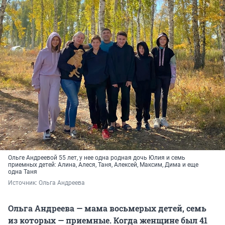
Ольге Андреевой 55 лет, у нее одна родная дочь Юлия и семь
приемных детей: Алина, Алеся, Таня, Алексей, Максим, Дима и еще
одна Таня
Источник: 
Ольга Андреева
Ольга Андреева — мама восьмерых детей, семь
из которых — приемные. Когда женщине был 41