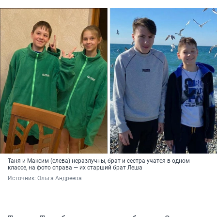
Таня и Максим (слева) неразлучны, брат и сестра учатся в одном
классе, на фото справа — их старший брат Леша
Источник: 
Ольга Андреева