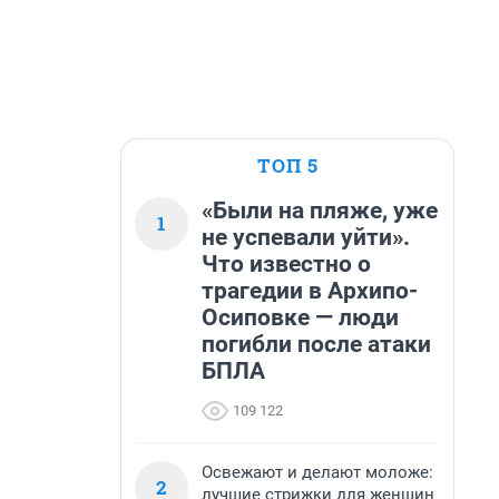
ТОП 5
«Были на пляже, уже
1
не успевали уйти».
Что известно о
трагедии в Архипо-
Осиповке — люди
погибли после атаки
БПЛА
109 122
Освежают и делают моложе:
2
лучшие стрижки для женщин