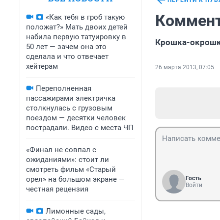
ПЕРЕЙТИ К ПУ
Коммент
«Как тебя в гроб такую
положат?» Мать двоих детей
набила первую татуировку в
Крошка-окрош
50 лет — зачем она это
сделала и что отвечает
хейтерам
26 марта 2013, 07:05
Переполненная
пассажирами электричка
столкнулась с грузовым
поездом — десятки человек
пострадали. Видео с места ЧП
«Финал не совпал с
ожиданиями»: стоит ли
смотреть фильм «Старый
орел» на большом экране —
Гость
Войти
честная рецензия
Лимонные сады,