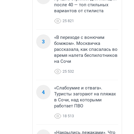
после 40 — топ стильных
вариантов от стилиста
25 821
«В переходе с вонючим
3
бомжом». Москвичка
рассказала, как спасалась во
время налета беспилотников
на Сочи
25 532
«Слабоумие и отвага».
4
Туристы загорают на пляжах
в Сочи, над которыми
работает ПВО
18 513
«Накрылись лежаками». Что