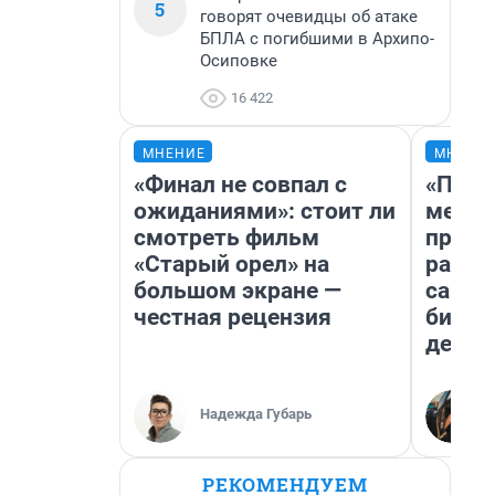
5
говорят очевидцы об атаке
БПЛА с погибшими в Архипо-
Осиповке
16 422
МНЕНИЕ
МНЕНИ
«Финал не совпал с
«Поку
ожиданиями»: стоит ли
мешке
смотреть фильм
предп
«Старый орел» на
расска
большом экране —
самом
честная рецензия
бизне
дешев
Надежда Губарь
РЕКОМЕНДУЕМ