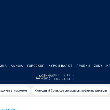
АММА
АФИША
ГОРОСКОП
КУРСЫ ВАЛЮТ
ПРОБКИ
ZODY
И
USD 82,17
СЕЙЧАС
+30°C
EUR 94,84
дохнуть этим летом
Киношный Сочи: где снимались любимые фильмы