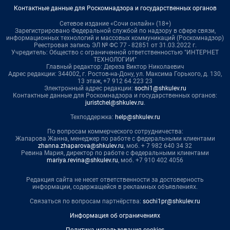
Контактные данные для Роскомнадзора и государственных органов
Сетевое издание «Сочи онлайн» (18+)
Зарегистрировано Федеральной службой по надзору в сфере связи,
информационных технологий и массовых коммуникаций (Роскомнадзор)
Реестровая запись ЭЛ № ФС 77 - 82851 от 31.03.2022 г.
Учредитель: Общество с ограниченной ответственностью "ИНТЕРНЕТ
ТЕХНОЛОГИИ"
Главный редактор: Дереза Виктор Николаевич
Адрес редакции: 344002, г. Ростов-на-Дону, ул. Максима Горького, д. 130,
13 этаж, +7 912 64 223 23
Электронный адрес редакции:
sochi1@shkulev.ru
Контактные данные для Роскомнадзора и государственных органов:
juristchel@shkulev.ru
.
Техподдержка:
help@shkulev.ru
По вопросам коммерческого сотрудничества:
Жапарова Жанна, менеджер по работе с федеральными клиентами
zhanna.zhaparova@shkulev.ru
, моб. + 7 982 640 34 32
Ревина Мария, директор по работе с федеральными клиентами
mariya.revina@shkulev.ru
, моб. +7 910 402 4056
Редакция сайта не несет ответственности за достоверность
информации, содержащейся в рекламных объявлениях.
Связаться по вопросам партнёрства:
sochi1pr@shkulev.ru
Информация об ограничениях