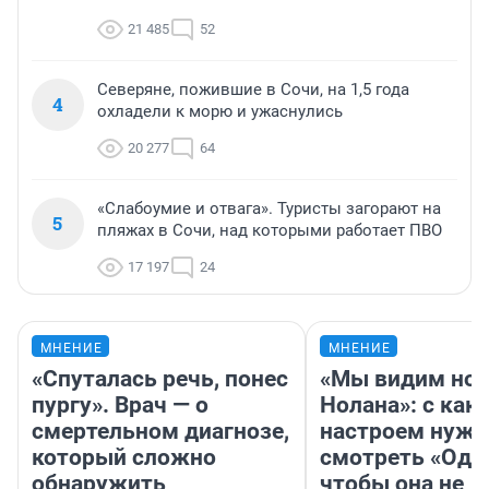
21 485
52
Северяне, пожившие в Сочи, на 1,5 года
4
охладели к морю и ужаснулись
20 277
64
«Слабоумие и отвага». Туристы загорают на
5
пляжах в Сочи, над которыми работает ПВО
17 197
24
МНЕНИЕ
МНЕНИЕ
«Спуталась речь, понес
«Мы видим нов
пургу». Врач — о
Нолана»: с как
смертельном диагнозе,
настроем нужн
который сложно
смотреть «Оди
обнаружить
чтобы она не