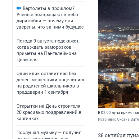
Вертолеты в прошлом?
Ученые возвращают в небо
дирижабли — почему они
уверены, что за ними будущее
Погода 9 августа подскажет,
когда ждать заморозков —
приметы на Пантелеймона
Целителя
Один клик оставит вас без
денег: мошенники нацелились
на родителей школьников в
преддверии 1 сентября
Открытки на День строителя:
20 красивых поздравлений в
В 02:00 луна примет с
картинках
Источник: 
Оксана Вит
Послушал музыку — получил
28 октября луна
штраф: инструкция, как