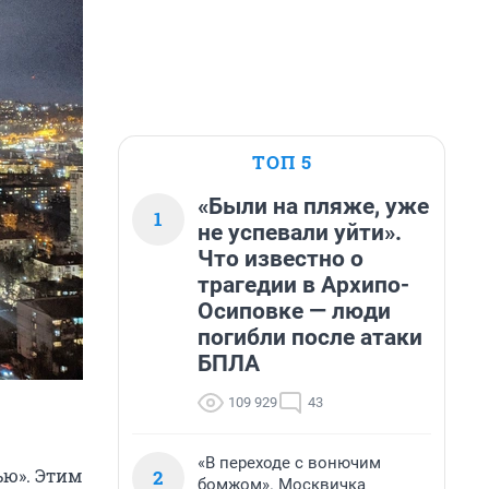
ТОП 5
«Были на пляже, уже
1
не успевали уйти».
Что известно о
трагедии в Архипо-
Осиповке — люди
погибли после атаки
БПЛА
109 929
43
«В переходе с вонючим
ью». Этим
2
бомжом». Москвичка