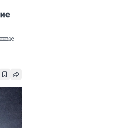
ние
енные