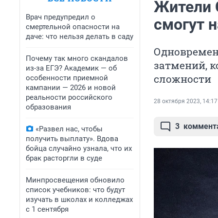
Жители 
Врач предупредил о
смогут 
смертельной опасности на
даче: что нельзя делать в саду
Одновремен
Почему так много скандалов
затмений, 
из-за ЕГЭ? Академик — об
сложности
особенности приемной
кампании — 2026 и новой
реальности российского
28 октября 2023, 14:17
образования
3
коммент
«Развел нас, чтобы
получить выплату». Вдова
бойца случайно узнала, что их
брак расторгли в суде
Минпросвещения обновило
список учебников: что будут
изучать в школах и колледжах
с 1 сентября