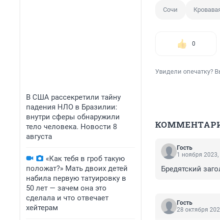
Сочи
Кровава
0
Увидели опечатку? В
В США рассекретили тайну
падения НЛО в Бразилии:
внутри сферы обнаружили
КОММЕНТАР
тело человека. Новости 8
августа
Гость
1 ноября 2023,
«Как тебя в гроб такую
положат?» Мать двоих детей
Бредятский заго
набила первую татуировку в
50 лет — зачем она это
сделала и что отвечает
Гость
хейтерам
28 октября 202