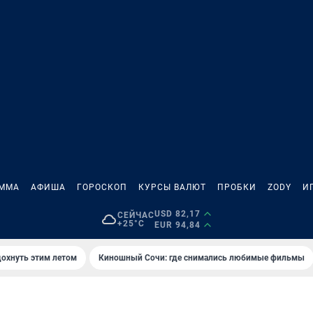
АММА
АФИША
ГОРОСКОП
КУРСЫ ВАЛЮТ
ПРОБКИ
ZODY
И
USD 82,17
СЕЙЧАС
+25°C
EUR 94,84
дохнуть этим летом
Киношный Сочи: где снимались любимые фильмы