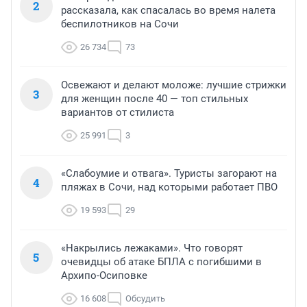
2
рассказала, как спасалась во время налета
беспилотников на Сочи
26 734
73
Освежают и делают моложе: лучшие стрижки
3
для женщин после 40 — топ стильных
вариантов от стилиста
25 991
3
«Слабоумие и отвага». Туристы загорают на
4
пляжах в Сочи, над которыми работает ПВО
19 593
29
«Накрылись лежаками». Что говорят
5
очевидцы об атаке БПЛА с погибшими в
Архипо-Осиповке
16 608
Обсудить