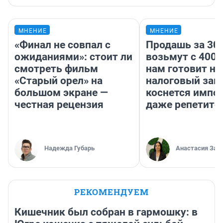
МНЕНИЕ
МНЕНИЕ
«Финал не совпал с
Продашь за 300
ожиданиями»: стоит ли
возьмут с 4000
смотреть фильм
нам готовит н
«Старый орел» на
налоговый зако
большом экране —
коснется импор
честная рецензия
даже репетито
Надежда Губарь
Анастасия Зав
РЕКОМЕНДУЕМ
Кишечник был собран в гармошку: в