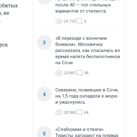
после 40 — топ стильных
 сбитых
вариантов от стилиста
, не
.
25 715
3
«В переходе с вонючим
3
уск
бомжом». Москвичка
рассказала, как спасалась во
время налета беспилотников
на Сочи
23 897
58
Северяне, пожившие в Сочи,
4
на 1,5 года охладели к морю
и ужаснулись
20 360
64
«Слабоумие и отвага».
5
Туристы загорают на пляжах