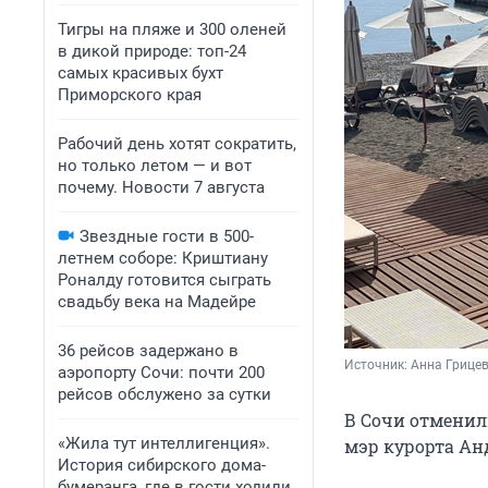
Тигры на пляже и 300 оленей
в дикой природе: топ-24
самых красивых бухт
Приморского края
Рабочий день хотят сократить,
но только летом — и вот
почему. Новости 7 августа
Звездные гости в 500-
летнем соборе: Криштиану
Роналду готовится сыграть
свадьбу века на Мадейре
36 рейсов задержано в
Источник: 
Анна Грицев
аэропорту Сочи: почти 200
рейсов обслужено за сутки
В Сочи отменил
«Жила тут интеллигенция».
мэр курорта Ан
История сибирского дома-
бумеранга, где в гости ходили