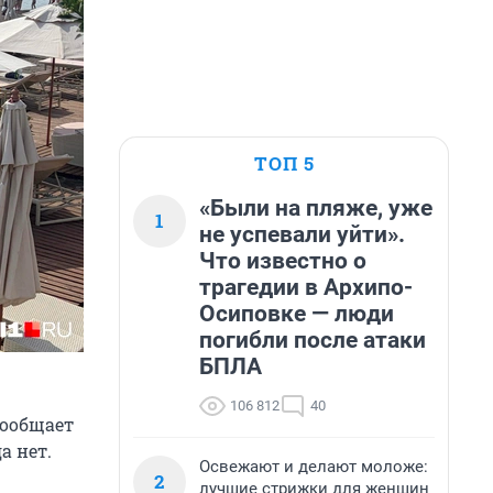
ТОП 5
«Были на пляже, уже
1
не успевали уйти».
Что известно о
трагедии в Архипо-
Осиповке — люди
погибли после атаки
БПЛА
106 812
40
сообщает
а нет.
Освежают и делают моложе:
2
лучшие стрижки для женщин