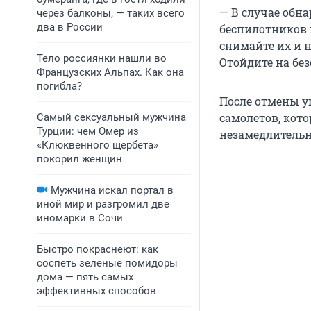
— В случае обн
через балконы, — таких всего
два в России
беспилотников м
снимайте их и 
Тело россиянки нашли во
Отойдите на без
Французских Альпах. Как она
погибла?
После отмены у
самолетов, кото
Самый сексуальный мужчина
Турции: чем Омер из
незамедлительн
«Клюквенного щербета»
покорил женщин
Мужчина искал портал в
иной мир и разгромил две
иномарки в Сочи
Быстро покраснеют: как
соспеть зеленые помидоры
дома — пять самых
эффективных способов