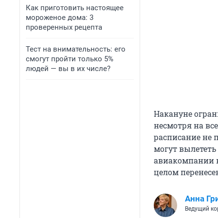
Как приготовить настоящее
мороженое дома: 3
проверенных рецепта
Тест на внимательность: его
смогут пройти только 5%
людей — вы в их числе?
Накануне огран
несмотря на вс
расписание не п
могут вылететь 
авиакомпании в
целом перенесен
Анна Гр
Ведущий ко