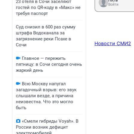
Гость
23 отеля в Сочи заселяют
Войти
гостей по QR-коду в «Макс» не
требуя паспорт
Суд снизил в 600 раз сумму
штрафа Водоканала за
загрязнение реки Псахе в
Новости СМИ2
Сочи
Главное — пережить
пятницу: в Сочи сегодня очень
жаркий день
Всю Москву напугал
загадочный взрыв: его звук
слышали везде, а причина
неизвестна. Что это могло
быть
«Смели гибриды Voyah». В
России возник дефицит
электромобилей