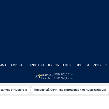
АММА
АФИША
ГОРОСКОП
КУРСЫ ВАЛЮТ
ПРОБКИ
ZODY
И
USD 82,17
СЕЙЧАС
+27°C
EUR 94,84
дохнуть этим летом
Киношный Сочи: где снимались любимые фильмы