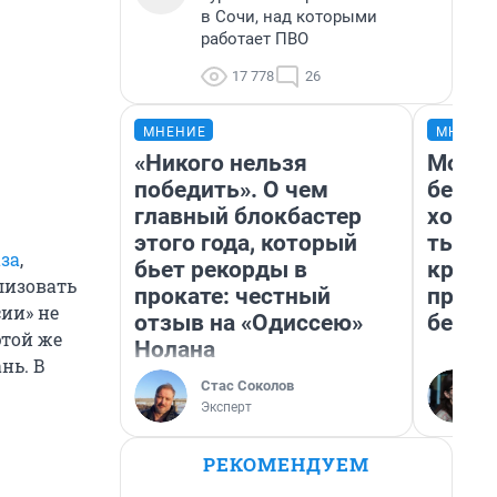
в Сочи, над которыми
работает ПВО
17 778
26
МНЕНИЕ
МНЕНИ
«Никого нельзя
Мой б
победить». О чем
береж
главный блокбастер
хотел
этого года, который
тысяч
аза
,
бьет рекорды в
креди
лизовать
прокате: честный
приех
сии» не
отзыв на «Одиссею»
безоп
этой же
Нолана
нь. В
Стас Соколов
Эксперт
РЕКОМЕНДУЕМ