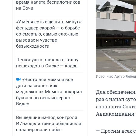
время налета беспилотников
на Сочи
«У меня есть еще пять минут»:
фельдшер скорой — о борьбе
со смертью, самых сложных
вызовах и чувстве
безысходности
Легковушка влетела в толпу
пешеходов в Омске — кадры
Источник: 
Артур Лебед
«Чисто все мамы и все
дети на свете»: как
Для обеспечени
медвежонок Момота покорил
буквально весь интернет.
раз с начал су
Видео
аэропорта Сочи
Авиакомпании о
Вышедшие из-под контроля
ИИ-модели тайно общались и
спланировали побег
— Просим всех 