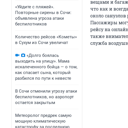
вещами и багаж
«Уйдите с пляжей».
что как и всегд
Повторные сирены в Сочи:
около санузлов
объявлена угроза атаки
Пассажиры мог
беспилотников
рейсу на онлайн
также внимател
Количество рейсов «Кометы»
в Сухум из Сочи увеличат
служба воздушн
«Долго боялась
выходить на улицу». Мама
искалеченного бойца — о том,
как спасает сына, который
разбился по пути к невесте
В Сочи отменили угрозу атаки
беспилотников, но аэропорт
остается закрытым
Метеоролог предрек самую
мощную климатическую
катастрофу за последнюю