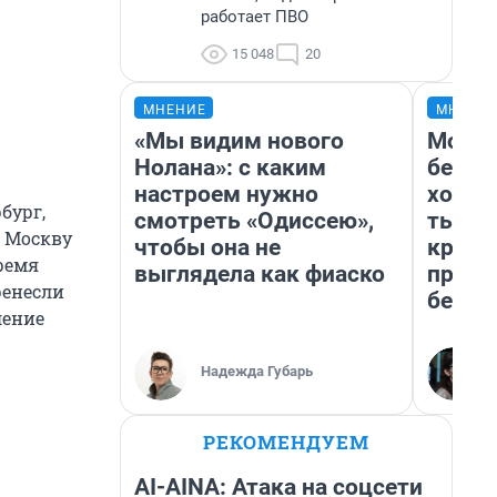
работает ПВО
15 048
20
МНЕНИЕ
МНЕНИ
«Мы видим нового
Мой б
Нолана»: с каким
береж
настроем нужно
хотел
бург,
смотреть «Одиссею»,
тысяч
в Москву
чтобы она не
креди
ремя
выглядела как фиаско
приех
ренесли
безоп
ление
Надежда Губарь
РЕКОМЕНДУЕМ
AI-AINA: Атака на соцсети