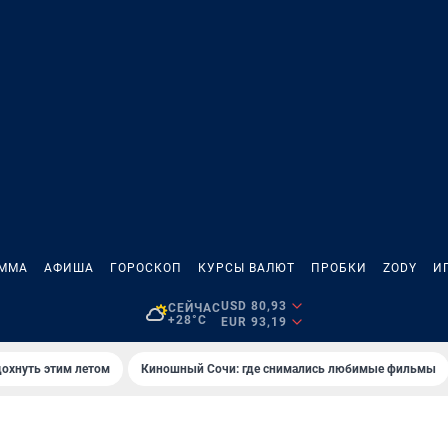
АММА
АФИША
ГОРОСКОП
КУРСЫ ВАЛЮТ
ПРОБКИ
ZODY
И
USD 80,93
СЕЙЧАС
+28°C
EUR 93,19
дохнуть этим летом
Киношный Сочи: где снимались любимые фильмы