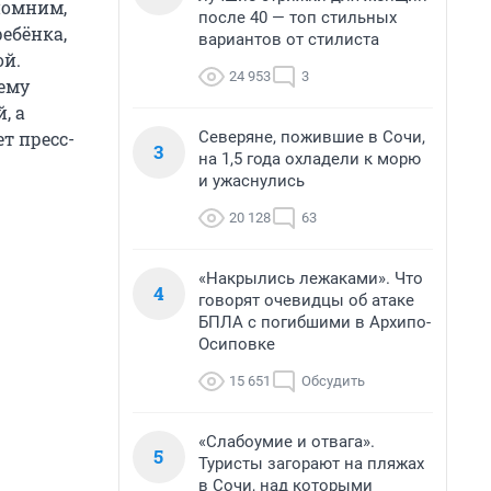
помним,
после 40 — топ стильных
ребёнка,
вариантов от стилиста
ой.
24 953
3
ему
, а
Северяне, пожившие в Сочи,
т пресс-
3
на 1,5 года охладели к морю
и ужаснулись
20 128
63
«Накрылись лежаками». Что
4
говорят очевидцы об атаке
БПЛА с погибшими в Архипо-
Осиповке
15 651
Обсудить
«Слабоумие и отвага».
5
Туристы загорают на пляжах
в Сочи, над которыми