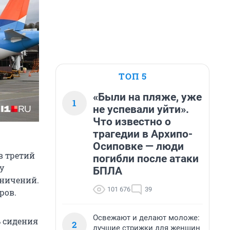
ТОП 5
«Были на пляже, уже
1
не успевали уйти».
Что известно о
трагедии в Архипо-
Осиповке — люди
в третий
погибли после атаки
у
БПЛА
аничений.
101 676
39
ров.
Освежают и делают моложе:
ь сидения
2
лучшие стрижки для женщин