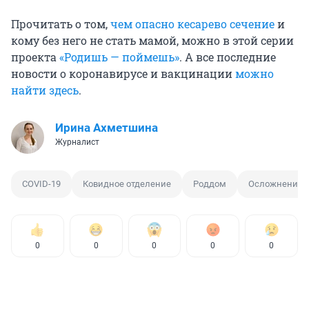
Прочитать о том,
чем опасно кесарево сечение
и
кому без него не стать мамой, можно в этой серии
проекта
«Родишь — поймешь»
. А все последние
новости о коронавирусе и вакцинации
можно
найти здесь
.
Ирина Ахметшина
Журналист
COVID-19
Ковидное отделение
Роддом
Осложнения п
0
0
0
0
0