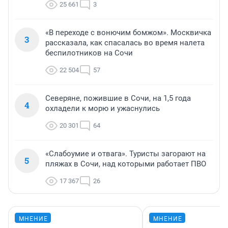
25 661
3
«В переходе с вонючим бомжом». Москвичка
3
рассказала, как спасалась во время налета
беспилотников на Сочи
22 504
57
Северяне, пожившие в Сочи, на 1,5 года
4
охладели к морю и ужаснулись
20 301
64
«Слабоумие и отвага». Туристы загорают на
5
пляжах в Сочи, над которыми работает ПВО
17 367
26
МНЕНИЕ
МНЕНИЕ