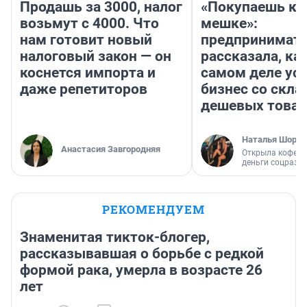
Продашь за 3000, налог
«Покупаешь ко
возьмут с 4000. Что
мешке»:
нам готовит новый
предпринимат
налоговый закон — он
рассказала, как
коснется импорта и
самом деле ус
даже репетиторов
бизнес со скл
дешевых това
Наталья Шорох
Анастасия Завгородняя
Открыла кофейн
деньги соцразв
РЕКОМЕНДУЕМ
Знаменитая тикток-блогер,
рассказывавшая о борьбе с редкой
формой рака, умерла в возрасте 26
лет