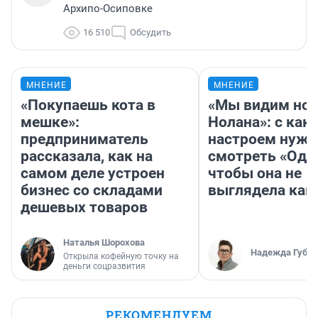
Архипо-Осиповке
16 510
Обсудить
МНЕНИЕ
МНЕНИЕ
«Покупаешь кота в
«Мы видим нов
мешке»:
Нолана»: с как
предприниматель
настроем нужн
рассказала, как на
смотреть «Оди
самом деле устроен
чтобы она не
бизнес со складами
выглядела как
дешевых товаров
Наталья Шорохова
Надежда Губар
Открыла кофейную точку на
деньги соцразвития
РЕКОМЕНДУЕМ