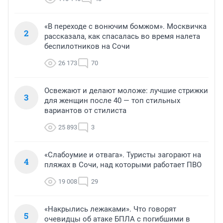
«В переходе с вонючим бомжом». Москвичка
2
рассказала, как спасалась во время налета
беспилотников на Сочи
26 173
70
Освежают и делают моложе: лучшие стрижки
3
для женщин после 40 — топ стильных
вариантов от стилиста
25 893
3
«Слабоумие и отвага». Туристы загорают на
4
пляжах в Сочи, над которыми работает ПВО
19 008
29
«Накрылись лежаками». Что говорят
5
очевидцы об атаке БПЛА с погибшими в