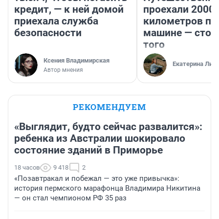
кредит, — к ней домой
проехали 2000
приехала служба
километров по 
безопасности
машине — стои
того
Ксения Владимирская
Екатерина Лит
Автор мнения
РЕКОМЕНДУЕМ
«Выглядит, будто сейчас развалится»:
ребенка из Австралии шокировало
состояние зданий в Приморье
18 часов
9 418
2
«Позавтракал и побежал — это уже привычка»:
история пермского марафонца Владимира Никитина
— он стал чемпионом РФ 35 раз