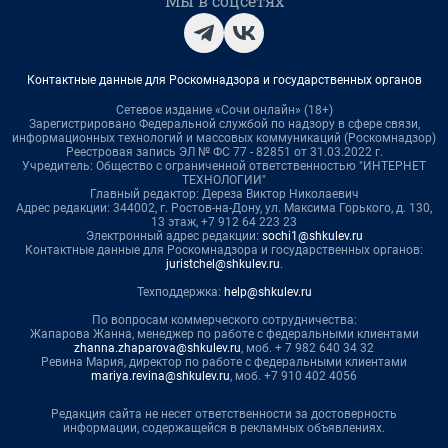
Мы в соцсетях
Контактные данные для Роскомнадзора и государственных органов
Сетевое издание «Сочи онлайн» (18+)
Зарегистрировано Федеральной службой по надзору в сфере связи,
информационных технологий и массовых коммуникаций (Роскомнадзор)
Реестровая запись ЭЛ № ФС 77 - 82851 от 31.03.2022 г.
Учредитель: Общество с ограниченной ответственностью "ИНТЕРНЕТ
ТЕХНОЛОГИИ"
Главный редактор: Дереза Виктор Николаевич
Адрес редакции: 344002, г. Ростов-на-Дону, ул. Максима Горького, д. 130,
13 этаж, +7 912 64 223 23
Электронный адрес редакции:
sochi1@shkulev.ru
Контактные данные для Роскомнадзора и государственных органов:
juristchel@shkulev.ru
.
Техподдержка:
help@shkulev.ru
По вопросам коммерческого сотрудничества:
Жапарова Жанна, менеджер по работе с федеральными клиентами
zhanna.zhaparova@shkulev.ru
, моб. + 7 982 640 34 32
Ревина Мария, директор по работе с федеральными клиентами
mariya.revina@shkulev.ru
, моб. +7 910 402 4056
Редакция сайта не несет ответственности за достоверность
информации, содержащейся в рекламных объявлениях.