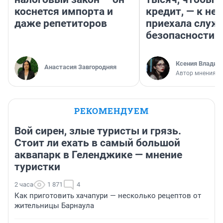
коснется импорта и
кредит, — к не
даже репетиторов
приехала служ
безопасности
Ксения Владим
Анастасия Завгородняя
Автор мнения
РЕКОМЕНДУЕМ
Вой сирен, злые туристы и грязь.
Стоит ли ехать в самый большой
аквапарк в Геленджике — мнение
туристки
2 часа
1 871
4
Как приготовить хачапури — несколько рецептов от
жительницы Барнаула