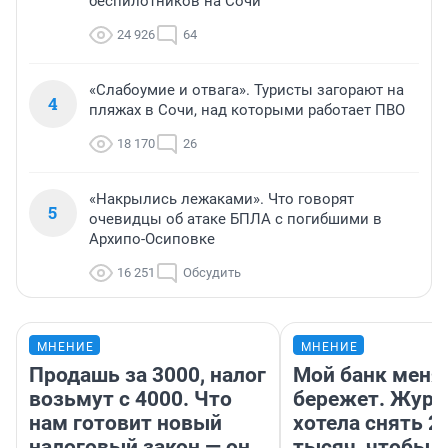
беспилотников на Сочи
24 926
64
«Слабоумие и отвага». Туристы загорают на
4
пляжах в Сочи, над которыми работает ПВО
18 170
26
«Накрылись лежаками». Что говорят
5
очевидцы об атаке БПЛА с погибшими в
Архипо-Осиповке
16 251
Обсудить
МНЕНИЕ
МНЕНИЕ
Продашь за 3000, налог
Мой банк меня
возьмут с 4000. Что
бережет. Журн
нам готовит новый
хотела снять 2
налоговый закон — он
тысяч, чтобы п