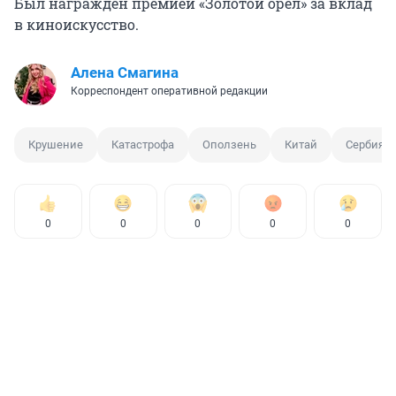
Был награжден премией «Золотой орел» за вклад
в киноискусство.
Алена Смагина
Корреспондент оперативной редакции
Крушение
Катастрофа
Оползень
Китай
Сербия
0
0
0
0
0