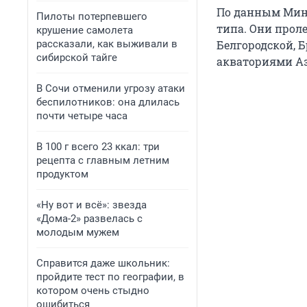
По данным Мино
Пилоты потерпевшего
типа. Они прол
крушение самолета
рассказали, как выживали в
Белгородской, Б
сибирской тайге
акваториями Аз
В Сочи отменили угрозу атаки
беспилотников: она длилась
почти четыре часа
В 100 г всего 23 ккал: три
рецепта с главным летним
продуктом
«Ну вот и всё»: звезда
«Дома-2» развелась с
молодым мужем
Справится даже школьник:
пройдите тест по географии, в
котором очень стыдно
ошибиться