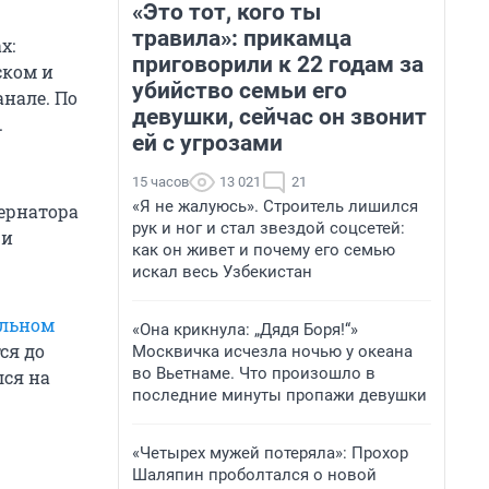
«Это тот, кого ты
травила»: прикамца
х:
приговорили к 22 годам за
ском и
убийство семьи его
нале. По
девушки, сейчас он звонит
.
ей с угрозами
15 часов
13 021
21
«Я не жалуюсь». Строитель лишился
бернатора
рук и ног и стал звездой соцсетей:
 и
как он живет и почему его семью
искал весь Узбекистан
альном
«Она крикнула: „Дядя Боря!“»
ся до
Москвичка исчезла ночью у океана
во Вьетнаме. Что произошло в
лся на
последние минуты пропажи девушки
«Четырех мужей потеряла»: Прохор
Шаляпин проболтался о новой