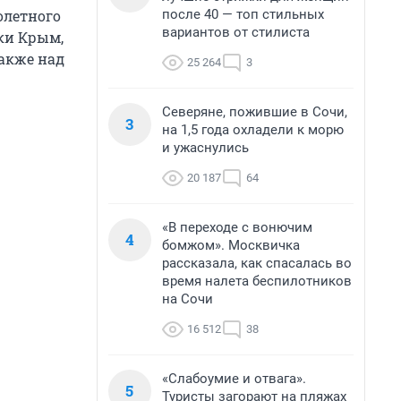
после 40 — топ стильных
олетного
вариантов от стилиста
ки Крым,
также над
25 264
3
Северяне, пожившие в Сочи,
3
на 1,5 года охладели к морю
и ужаснулись
20 187
64
«В переходе с вонючим
4
бомжом». Москвичка
рассказала, как спасалась во
время налета беспилотников
на Сочи
16 512
38
«Слабоумие и отвага».
5
Туристы загорают на пляжах