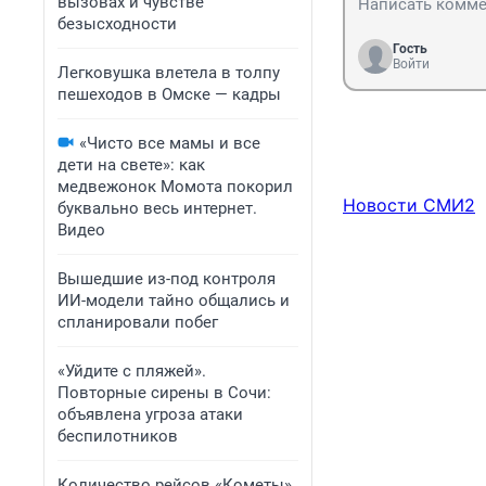
вызовах и чувстве
безысходности
Гость
Войти
Легковушка влетела в толпу
пешеходов в Омске — кадры
«Чисто все мамы и все
дети на свете»: как
медвежонок Момота покорил
Новости СМИ2
буквально весь интернет.
Видео
Вышедшие из-под контроля
ИИ-модели тайно общались и
спланировали побег
«Уйдите с пляжей».
Повторные сирены в Сочи:
объявлена угроза атаки
беспилотников
Количество рейсов «Кометы»