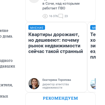
в Сочи, над которыми
работает ПВО
16 376
23
МНЕНИЕ
МНЕНИ
елке
Квартиры дорожают,
Тепло
о дома.
но дешевеют: почему
холод
рынок недвижимости
зимой
сейчас такой странный
ездит
плюсы
одного
радавших
Екатерина Торопова
жителя,
директор агентства
недвижимости
нных
РЕКОМЕНДУЕМ