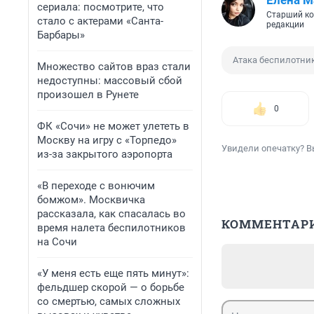
Елена М
сериала: посмотрите, что
Старший ко
стало с актерами «Санта-
редакции
Барбары»
Атака беспилотни
Множество сайтов враз стали
недоступны: массовый сбой
произошел в Рунете
0
ФК «Сочи» не может улететь в
Москву на игру с «Торпедо»
Увидели опечатку? В
из-за закрытого аэропорта
«В переходе с вонючим
бомжом». Москвичка
рассказала, как спасалась во
КОММЕНТАР
время налета беспилотников
на Сочи
«У меня есть еще пять минут»:
фельдшер скорой — о борьбе
со смертью, самых сложных