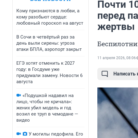
Почти 1
Кому признаются в любви, а
перед п
кому разобьют сердце:
любовный гороскоп на август
жертвы
В Сочи в четвёртый раз за
Беспилотни
день выли сирены: угроза
атаки БПЛА, аэропорт закрыт
11 апреля 2026, 08:06
ЕГЭ хотят отменить к 2027
году: в Госдуме уже
Написать
придумали замену. Новости 6
августа
«Подушкой надавил на
лицо, чтобы не кричала»:
жених убил модель и год
возил ее труп в чемодане —
видео
У могилы педофила. Его