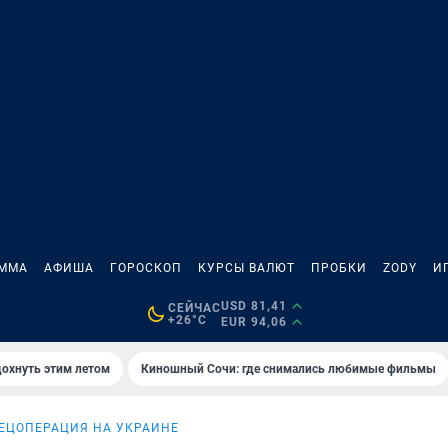
АММА
АФИША
ГОРОСКОП
КУРСЫ ВАЛЮТ
ПРОБКИ
ZODY
И
USD 81,41
СЕЙЧАС
+26°C
EUR 94,06
дохнуть этим летом
Киношный Сочи: где снимались любимые фильмы
ЕЦОПЕРАЦИЯ НА УКРАИНЕ