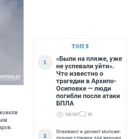
ТОП 5
«Были на пляже, уже
1
не успевали уйти».
Что известно о
трагедии в Архипо-
Осиповке — люди
погибли после атаки
БПЛА
аковали
103 337
39
лым
аров.
Освежают и делают моложе:
2
лучшие стрижки для женщин