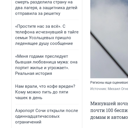
смерть разделила страну на
два лагеря, а защитника детей
отправила за решетку
«Простите нас за всё». С
телефона исчезнувшей в тайге
семьи Усольцевых пришло
леденящее душу сообщение
«Меня годами преследует
бывшая любовница мужа: она
портит жилье и угрожает».
Реальная история
Регионы еще оцениваю
Нам врали, что кофе вреден?
Источник: 
Михаил Огн
Кому можно пить до пяти
чашек в день
Минувшей ночью
почти 100 бесп
Аэропорт Сочи открыли после
одиннадцатичасовых
домам и автомо
ограничений