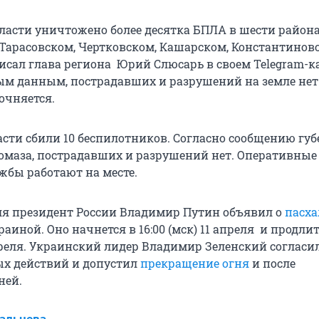
бласти уничтожено более десятка БПЛА в шести района
Тарасовском, Чертковском, Кашарском, Константинов
исал глава региона Юрий Слюсарь в своем Telegram-ка
м данным, пострадавших и разрушений на земле нет
очняется.
асти сбили 10 беспилотников. Согласно сообщению гу
омаза, пострадавших и разрушений нет. Оперативные
жбы работают на месте.
ля президент России Владимир Путин объявил о
пасх
раиной. Оно начнется в 16:00 (мск) 11 апреля и продлит
апреля. Украинский лидер Владимир Зеленский согласи
ых действий и допустил
прекращение огня
и после
ней.