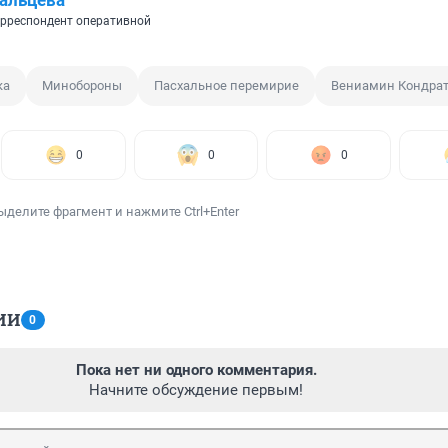
альцева
рреспондент оперативной
ка
Минобороны
Пасхальное перемирие
Вениамин Кондра
0
0
0
ыделите фрагмент и нажмите Ctrl+Enter
ИИ
0
Пока нет ни одного комментария.
Начните обсуждение первым!