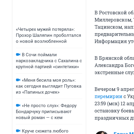
В Ростовской о
Миллеровском, 
Тацинском, нап
«Четырех мужей потеряла»:
предварительны
Прохор Шаляпин проболтался
Информация ут
о новой возлюбленной
В Сочи поймали
В Брянской обл
наркозакладчика с Сахалина с
Александра Бог
крупной партией «синтетики»
экстренные слу
«Меня бесила моя роль»:
как сегодня выглядит Пуговка
Вечером 9 апре
из «Папиных дочек»
перемирии
с Ук
23:59 (мск) 12 
«Не просто слух»: Федору
остановку боев
Бондарчуку приписывают
праздничных д
новый роман — с кем
Круче сюжета любого