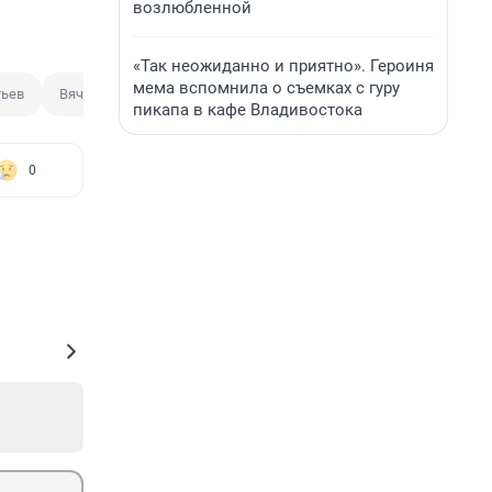
возлюбленной
«Так неожиданно и приятно». Героиня
мема вспомнила о съемках с гуру
тьев
Вячеслав Гладков
Юрий Слюсарь
Александр Богомаз
пикапа в кафе Владивостока
0