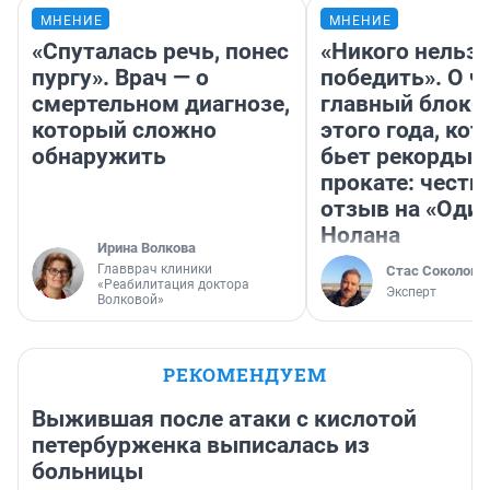
МНЕНИЕ
МНЕНИЕ
«Спуталась речь, понес
«Никого нельз
пургу». Врач — о
победить». О ч
смертельном диагнозе,
главный блокб
который сложно
этого года, ко
обнаружить
бьет рекорды 
прокате: честн
отзыв на «Оди
Нолана
Ирина Волкова
Главврач клиники
Стас Соколов
«Реабилитация доктора
Эксперт
Волковой»
РЕКОМЕНДУЕМ
Выжившая после атаки с кислотой
петербурженка выписалась из
больницы