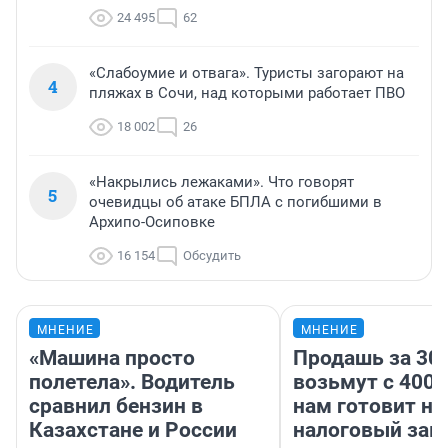
24 495
62
«Слабоумие и отвага». Туристы загорают на
4
пляжах в Сочи, над которыми работает ПВО
18 002
26
«Накрылись лежаками». Что говорят
5
очевидцы об атаке БПЛА с погибшими в
Архипо-Осиповке
16 154
Обсудить
МНЕНИЕ
МНЕНИЕ
«Машина просто
Продашь за 300
полетела». Водитель
возьмут с 4000
сравнил бензин в
нам готовит н
Казахстане и России
налоговый зако