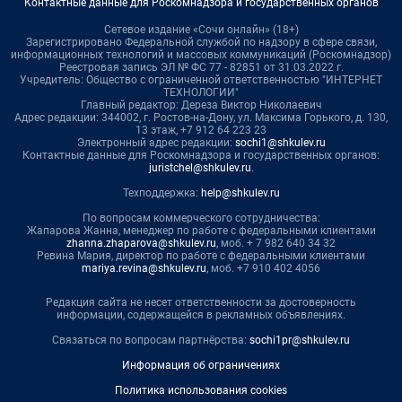
Контактные данные для Роскомнадзора и государственных органов
Сетевое издание «Сочи онлайн» (18+)
Зарегистрировано Федеральной службой по надзору в сфере связи,
информационных технологий и массовых коммуникаций (Роскомнадзор)
Реестровая запись ЭЛ № ФС 77 - 82851 от 31.03.2022 г.
Учредитель: Общество с ограниченной ответственностью "ИНТЕРНЕТ
ТЕХНОЛОГИИ"
Главный редактор: Дереза Виктор Николаевич
Адрес редакции: 344002, г. Ростов-на-Дону, ул. Максима Горького, д. 130,
13 этаж, +7 912 64 223 23
Электронный адрес редакции:
sochi1@shkulev.ru
Контактные данные для Роскомнадзора и государственных органов:
juristchel@shkulev.ru
.
Техподдержка:
help@shkulev.ru
По вопросам коммерческого сотрудничества:
Жапарова Жанна, менеджер по работе с федеральными клиентами
zhanna.zhaparova@shkulev.ru
, моб. + 7 982 640 34 32
Ревина Мария, директор по работе с федеральными клиентами
mariya.revina@shkulev.ru
, моб. +7 910 402 4056
Редакция сайта не несет ответственности за достоверность
информации, содержащейся в рекламных объявлениях.
Связаться по вопросам партнёрства:
sochi1pr@shkulev.ru
Информация об ограничениях
Политика использования cookies