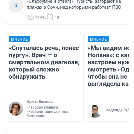
«Слабоумие и отвага». Туристы загорают на
5
пляжах в Сочи, над которыми работает ПВО
11 413
18
МНЕНИЕ
МНЕНИЕ
«Спуталась речь, понес
«Мы видим нов
пургу». Врач — о
Нолана»: с как
смертельном диагнозе,
настроем нужн
который сложно
смотреть «Оди
обнаружить
чтобы она не
выглядела как
Ирина Волкова
Главврач клиники
Надежда Губар
«Реабилитация доктора
Волковой»