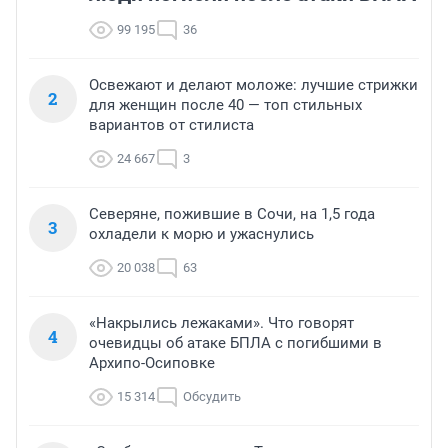
99 195
36
Освежают и делают моложе: лучшие стрижки
2
для женщин после 40 — топ стильных
вариантов от стилиста
24 667
3
Северяне, пожившие в Сочи, на 1,5 года
3
охладели к морю и ужаснулись
20 038
63
«Накрылись лежаками». Что говорят
4
очевидцы об атаке БПЛА с погибшими в
Архипо-Осиповке
15 314
Обсудить