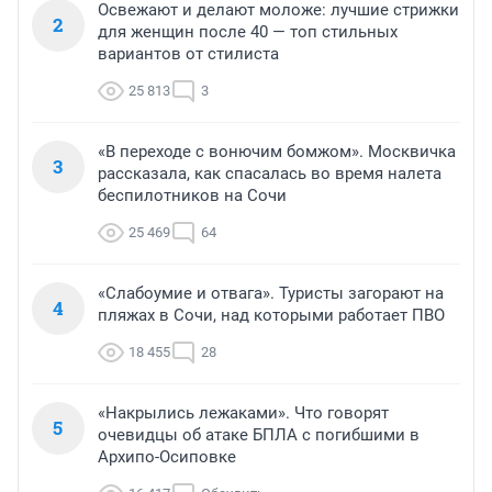
Освежают и делают моложе: лучшие стрижки
2
для женщин после 40 — топ стильных
вариантов от стилиста
25 813
3
«В переходе с вонючим бомжом». Москвичка
3
рассказала, как спасалась во время налета
беспилотников на Сочи
25 469
64
«Слабоумие и отвага». Туристы загорают на
4
пляжах в Сочи, над которыми работает ПВО
18 455
28
«Накрылись лежаками». Что говорят
5
очевидцы об атаке БПЛА с погибшими в
Архипо-Осиповке