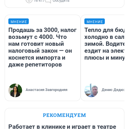
16 417
Обсудить
МНЕНИЕ
МНЕНИЕ
Продашь за 3000, налог
Тепло для бюд
возьмут с 4000. Что
холодно в сало
нам готовит новый
зимой. Водител
налоговый закон — он
ездит на элект
коснется импорта и
плюсы и мину
даже репетиторов
Анастасия Завгородняя
Денис Дедюхи
РЕКОМЕНДУЕМ
Работает в клинике и играет в театре