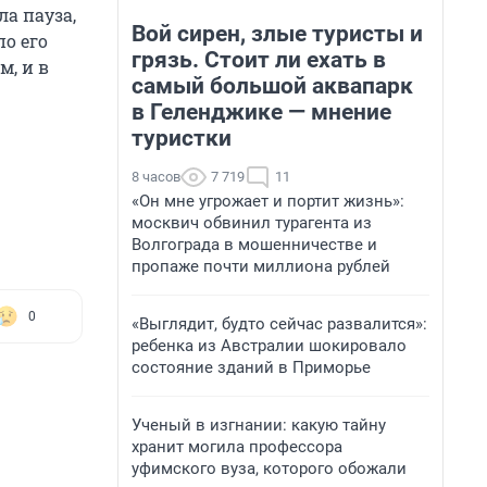
а пауза,
Вой сирен, злые туристы и
по его
грязь. Стоит ли ехать в
, и в
самый большой аквапарк
в Геленджике — мнение
туристки
8 часов
7 719
11
«Он мне угрожает и портит жизнь»:
москвич обвинил турагента из
Волгограда в мошенничестве и
пропаже почти миллиона рублей
0
«Выглядит, будто сейчас развалится»:
ребенка из Австралии шокировало
состояние зданий в Приморье
Ученый в изгнании: какую тайну
хранит могила профессора
уфимского вуза, которого обожали