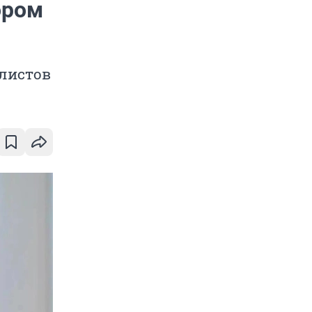
ором
листов