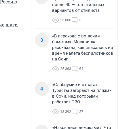
 Россию
после 40 — топ стильных
вариантов от стилиста
25 800
3
ые шаги
«В переходе с вонючим
3
бомжом». Москвичка
рассказала, как спасалась во
время налета беспилотников
на Сочи
25 363
64
«Слабоумие и отвага».
4
Туристы загорают на пляжах
в Сочи, над которыми
работает ПВО
18 392
27
«Накрылись лежаками». Что