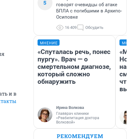
5
говорят очевидцы об атаке
БПЛА с погибшими в Архипо-
Осиповке
16 409
Обсудить
МНЕНИЕ
МНЕНИ
«Спуталась речь, понес
«Мы в
ия
пургу». Врач — о
Нолан
смертельном диагнозе,
настр
который сложно
смотр
обнаружить
чтобы
выгля
ть и в
нтакты
Ирина Волкова
Главврач клиники
«Реабилитация доктора
Волковой»
РЕКОМЕНДУЕМ