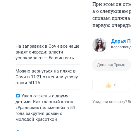
При этом он отм
а о следующем р
словам, должна
первую очеред
Дарья П
На заправках в Сочи все чаще
Корреспонд
видят очереди: власти
успокаивают — бензин есть
Дональд Трамп
Можно вернуться на пляж: в
Сочи в 11:21 отменили угрозу
атаки БПЛА
0
Ушел от жены с двумя
детьми. Как главный качок
Увидели опечатку? В
«Уральских пельменей» в 54
года закрутил роман с
молодой красоткой