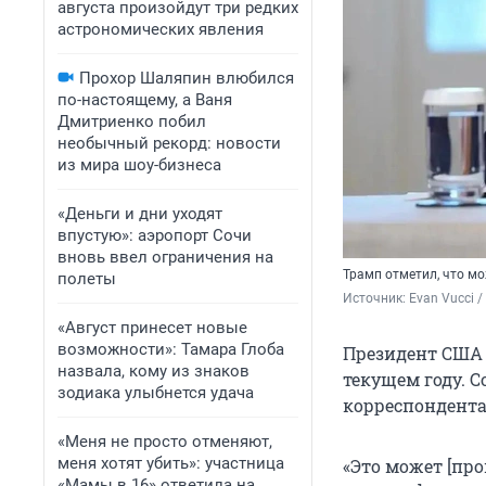
августа произойдут три редких
астрономических явления
Прохор Шаляпин влюбился
по-настоящему, а Ваня
Дмитриенко побил
необычный рекорд: новости
из мира шоу-бизнеса
«Деньги и дни уходят
впустую»: аэропорт Сочи
вновь ввел ограничения на
Трамп отметил, что м
полеты
Источник: 
Evan Vucci /
«Август принесет новые
возможности»: Тамара Глоба
Президент США 
назвала, кому из знаков
текущем году. С
зодиака улыбнется удача
корреспондента
«Меня не просто отменяют,
меня хотят убить»: участница
«Это может [про
«Мамы в 16» ответила на