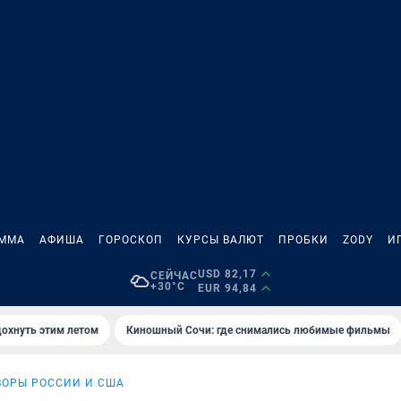
АММА
АФИША
ГОРОСКОП
КУРСЫ ВАЛЮТ
ПРОБКИ
ZODY
И
USD 82,17
СЕЙЧАС
+30°C
EUR 94,84
дохнуть этим летом
Киношный Сочи: где снимались любимые фильмы
ВОРЫ РОССИИ И США