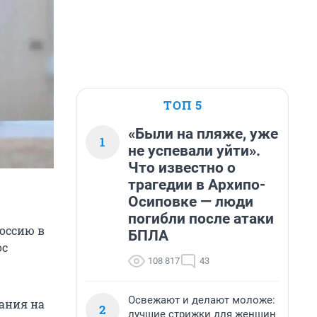
ТОП 5
«Были на пляже, уже
1
не успевали уйти».
Что известно о
трагедии в Архипо-
Осиповке — люди
погибли после атаки
оссию в
БПЛА
ос
108 817
43
Освежают и делают моложе:
вания на
2
лучшие стрижки для женщин