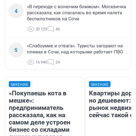
«В переходе с вонючим бомжом». Москвичка
4
рассказала, как спасалась во время налета
беспилотников на Сочи
20 125
46
«Слабоумие и отвага». Туристы загорают на
5
пляжах в Сочи, над которыми работает ПВО
16 940
24
МНЕНИЕ
МНЕНИЕ
«Покупаешь кота в
Квартиры дор
мешке»:
но дешевеют: 
предприниматель
рынок недвиж
рассказала, как на
сейчас такой 
самом деле устроен
бизнес со складами