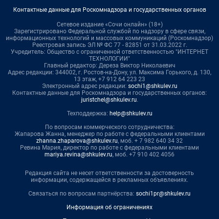
Контактные данные для Роскомнадзора и государственных органов
Сетевое издание «Сочи онлайн» (18+)
Зарегистрировано Федеральной службой по надзору в сфере связи,
информационных технологий и массовых коммуникаций (Роскомнадзор)
Реестровая запись ЭЛ № ФС 77 - 82851 от 31.03.2022 г.
Учредитель: Общество с ограниченной ответственностью "ИНТЕРНЕТ
ТЕХНОЛОГИИ"
Главный редактор: Дереза Виктор Николаевич
Адрес редакции: 344002, г. Ростов-на-Дону, ул. Максима Горького, д. 130,
13 этаж, +7 912 64 223 23
Электронный адрес редакции:
sochi1@shkulev.ru
Контактные данные для Роскомнадзора и государственных органов:
juristchel@shkulev.ru
.
Техподдержка:
help@shkulev.ru
По вопросам коммерческого сотрудничества:
Жапарова Жанна, менеджер по работе с федеральными клиентами
zhanna.zhaparova@shkulev.ru
, моб. + 7 982 640 34 32
Ревина Мария, директор по работе с федеральными клиентами
mariya.revina@shkulev.ru
, моб. +7 910 402 4056
Редакция сайта не несет ответственности за достоверность
информации, содержащейся в рекламных объявлениях.
Связаться по вопросам партнёрства:
sochi1pr@shkulev.ru
Информация об ограничениях