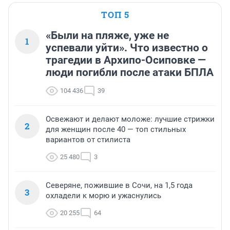
ТОП 5
«Были на пляже, уже не
1
успевали уйти». Что известно о
трагедии в Архипо-Осиповке —
люди погибли после атаки БПЛА
104 436
39
Освежают и делают моложе: лучшие стрижки
2
для женщин после 40 — топ стильных
вариантов от стилиста
25 480
3
Северяне, пожившие в Сочи, на 1,5 года
3
охладели к морю и ужаснулись
20 255
64