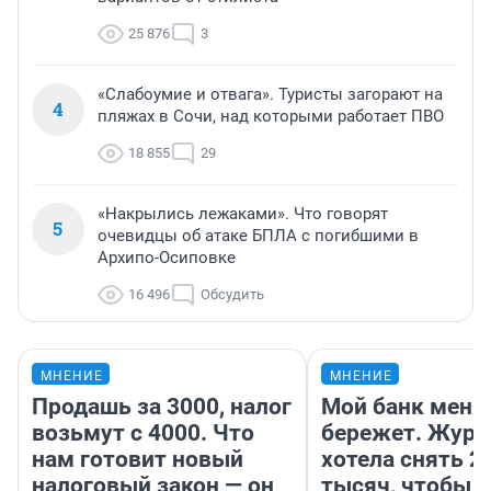
25 876
3
«Слабоумие и отвага». Туристы загорают на
4
пляжах в Сочи, над которыми работает ПВО
18 855
29
«Накрылись лежаками». Что говорят
5
очевидцы об атаке БПЛА с погибшими в
Архипо-Осиповке
16 496
Обсудить
МНЕНИЕ
МНЕНИЕ
Продашь за 3000, налог
Мой банк меня
возьмут с 4000. Что
бережет. Журн
нам готовит новый
хотела снять 2
налоговый закон — он
тысяч, чтобы п