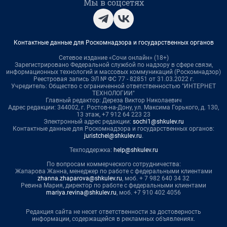
Мы в соцсетях
Контактные данные для Роскомнадзора и государственных органов
Сетевое издание «Сочи онлайн» (18+)
Зарегистрировано Федеральной службой по надзору в сфере связи,
информационных технологий и массовых коммуникаций (Роскомнадзор)
Реестровая запись ЭЛ № ФС 77 - 82851 от 31.03.2022 г.
Учредитель: Общество с ограниченной ответственностью "ИНТЕРНЕТ
ТЕХНОЛОГИИ"
Главный редактор: Дереза Виктор Николаевич
Адрес редакции: 344002, г. Ростов-на-Дону, ул. Максима Горького, д. 130,
13 этаж, +7 912 64 223 23
Электронный адрес редакции:
sochi1@shkulev.ru
Контактные данные для Роскомнадзора и государственных органов:
juristchel@shkulev.ru
.
Техподдержка:
help@shkulev.ru
По вопросам коммерческого сотрудничества:
Жапарова Жанна, менеджер по работе с федеральными клиентами
zhanna.zhaparova@shkulev.ru
, моб. + 7 982 640 34 32
Ревина Мария, директор по работе с федеральными клиентами
mariya.revina@shkulev.ru
, моб. +7 910 402 4056
Редакция сайта не несет ответственности за достоверность
информации, содержащейся в рекламных объявлениях.