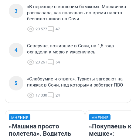
«В переходе с вонючим бомжом». Москвичка
3
рассказала, как спасалась во время налета
беспилотников на Сочи
20 577
47
Северяне, пожившие в Сочи, на 1,5 года
4
охладели к морю и ужаснулись
20 261
64
«Слабоумие и отвага». Туристы загорают на
5
пляжах в Сочи, над которыми работает ПВО
17 030
24
МНЕНИЕ
МНЕНИЕ
«Машина просто
«Покупаешь ко
полетела». Водитель
мешке»: