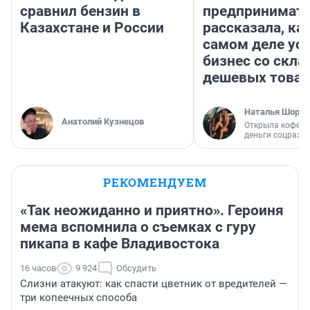
сравнил бензин в
предпринимат
Казахстане и России
рассказала, как
самом деле ус
бизнес со скл
дешевых това
Наталья Шорох
Анатолий Кузнецов
Открыла кофейн
деньги соцразв
РЕКОМЕНДУЕМ
«Так неожиданно и приятно». Героиня
мема вспомнила о съемках с гуру
пикапа в кафе Владивостока
16 часов
9 924
Обсудить
Слизни атакуют: как спасти цветник от вредителей —
три копеечных способа