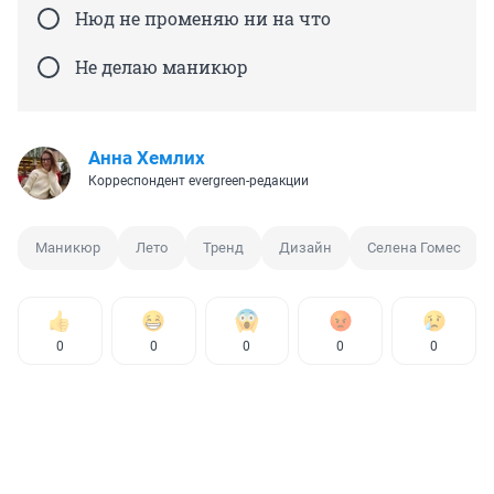
Нюд не променяю ни на что
Не делаю маникюр
Анна Хемлих
Корреспондент evergreen-редакции
Маникюр
Лето
Тренд
Дизайн
Селена Гомес
0
0
0
0
0