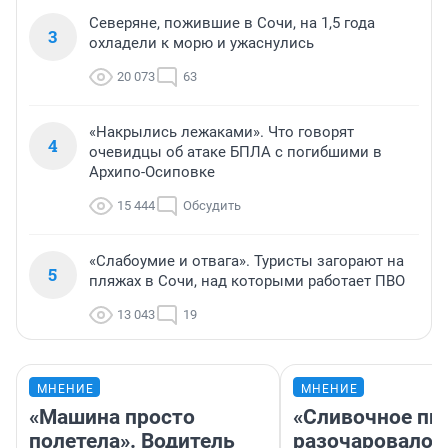
Северяне, пожившие в Сочи, на 1,5 года
3
охладели к морю и ужаснулись
20 073
63
«Накрылись лежаками». Что говорят
4
очевидцы об атаке БПЛА с погибшими в
Архипо-Осиповке
15 444
Обсудить
«Слабоумие и отвага». Туристы загорают на
5
пляжах в Сочи, над которыми работает ПВО
13 043
19
МНЕНИЕ
МНЕНИЕ
«Машина просто
«Сливочное пи
полетела». Водитель
разочаровало»