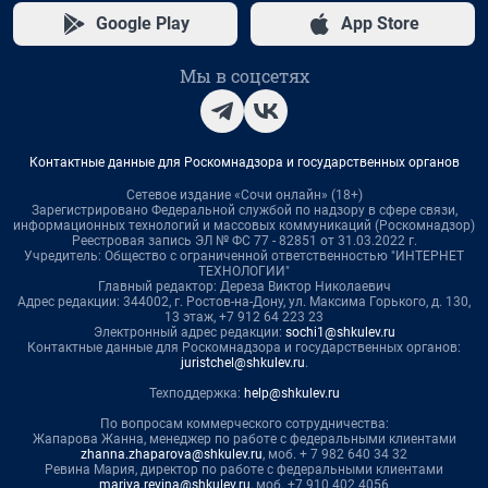
Google Play
App Store
Мы в соцсетях
Контактные данные для Роскомнадзора и государственных органов
Сетевое издание «Сочи онлайн» (18+)
Зарегистрировано Федеральной службой по надзору в сфере связи,
информационных технологий и массовых коммуникаций (Роскомнадзор)
Реестровая запись ЭЛ № ФС 77 - 82851 от 31.03.2022 г.
Учредитель: Общество с ограниченной ответственностью "ИНТЕРНЕТ
ТЕХНОЛОГИИ"
Главный редактор: Дереза Виктор Николаевич
Адрес редакции: 344002, г. Ростов-на-Дону, ул. Максима Горького, д. 130,
13 этаж, +7 912 64 223 23
Электронный адрес редакции:
sochi1@shkulev.ru
Контактные данные для Роскомнадзора и государственных органов:
juristchel@shkulev.ru
.
Техподдержка:
help@shkulev.ru
По вопросам коммерческого сотрудничества:
Жапарова Жанна, менеджер по работе с федеральными клиентами
zhanna.zhaparova@shkulev.ru
, моб. + 7 982 640 34 32
Ревина Мария, директор по работе с федеральными клиентами
mariya.revina@shkulev.ru
, моб. +7 910 402 4056