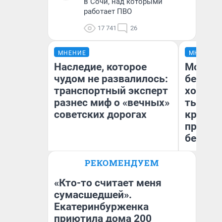
в Сочи, над которыми
работает ПВО
17 741
26
МНЕНИЕ
МНЕНИЕ
Наследие, которое
Мой ба
чудом не развалилось:
береже
транспортный эксперт
хотела 
разнес миф о «вечных»
тысяч,
советских дорогах
кредит,
приеха
безопа
Олег Арефьев
РЕКОМЕНДУЕМ
Блогер, предприниматель,
Кс
владелец в транспортном
Ав
бизнесе
«Кто-то считает меня
сумасшедшей».
Екатеринбурженка
приютила дома 200