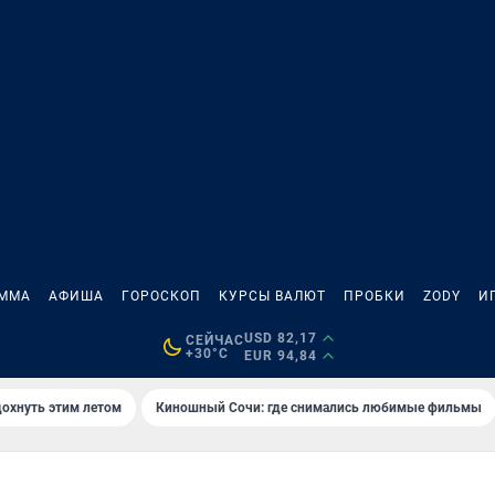
АММА
АФИША
ГОРОСКОП
КУРСЫ ВАЛЮТ
ПРОБКИ
ZODY
И
USD 82,17
СЕЙЧАС
+30°C
EUR 94,84
дохнуть этим летом
Киношный Сочи: где снимались любимые фильмы