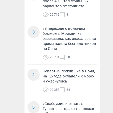
после 40 — топ стильных
вариантов от стилиста
25 712
3
«В переходе с вонючим
3
бомжом». Москвичка
рассказала, как спасалась во
время налета беспилотников
на Сочи
23 734
58
Северяне, пожившие в Сочи,
4
на 1,5 года охладели к морю
и ужаснулись
20 357
64
«Слабоумие и отвага».
5
Туристы загорают на пляжах