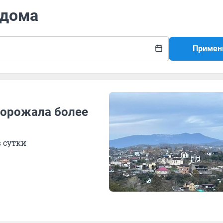
 дома
Примен
дорожала более
в сутки