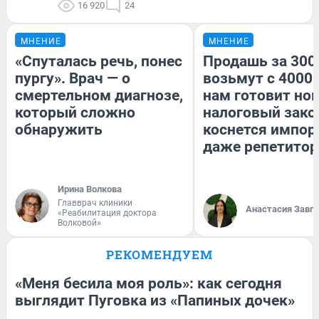
16 920
24
МНЕНИЕ
МНЕНИЕ
«Спуталась речь, понес
Продашь за 3000
пургу». Врач — о
возьмут с 4000.
смертельном диагнозе,
нам готовит но
который сложно
налоговый зако
обнаружить
коснется импор
даже репетитор
Ирина Волкова
Главврач клиники
Анастасия Завг
«Реабилитация доктора
Волковой»
РЕКОМЕНДУЕМ
«Меня бесила моя роль»: как сегодня
выглядит Пуговка из «Папиных дочек»