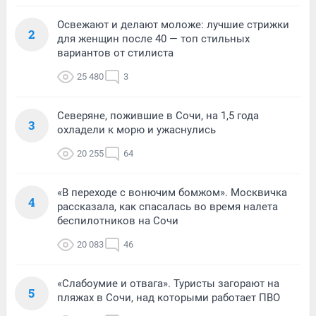
Освежают и делают моложе: лучшие стрижки
2
для женщин после 40 — топ стильных
вариантов от стилиста
25 480
3
Северяне, пожившие в Сочи, на 1,5 года
3
охладели к морю и ужаснулись
20 255
64
«В переходе с вонючим бомжом». Москвичка
4
рассказала, как спасалась во время налета
беспилотников на Сочи
20 083
46
«Слабоумие и отвага». Туристы загорают на
5
пляжах в Сочи, над которыми работает ПВО