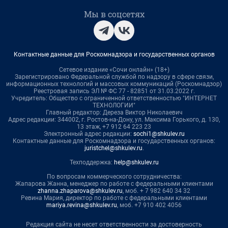
Мы в соцсетях
Контактные данные для Роскомнадзора и государственных органов
Сетевое издание «Сочи онлайн» (18+)
Зарегистрировано Федеральной службой по надзору в сфере связи,
информационных технологий и массовых коммуникаций (Роскомнадзор)
Реестровая запись ЭЛ № ФС 77 - 82851 от 31.03.2022 г.
Учредитель: Общество с ограниченной ответственностью "ИНТЕРНЕТ
ТЕХНОЛОГИИ"
Главный редактор: Дереза Виктор Николаевич
Адрес редакции: 344002, г. Ростов-на-Дону, ул. Максима Горького, д. 130,
13 этаж, +7 912 64 223 23
Электронный адрес редакции:
sochi1@shkulev.ru
Контактные данные для Роскомнадзора и государственных органов:
juristchel@shkulev.ru
.
Техподдержка:
help@shkulev.ru
По вопросам коммерческого сотрудничества:
Жапарова Жанна, менеджер по работе с федеральными клиентами
zhanna.zhaparova@shkulev.ru
, моб. + 7 982 640 34 32
Ревина Мария, директор по работе с федеральными клиентами
mariya.revina@shkulev.ru
, моб. +7 910 402 4056
Редакция сайта не несет ответственности за достоверность