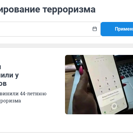
сирование терроризма
Примен
и
или у
ов
бвинили 44-летнюю
рроризма