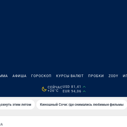
АММА
АФИША
ГОРОСКОП
КУРСЫ ВАЛЮТ
ПРОБКИ
ZODY
И
USD 81,41
СЕЙЧАС
+26°C
EUR 94,06
дохнуть этим летом
Киношный Сочи: где снимались любимые фильмы
МА