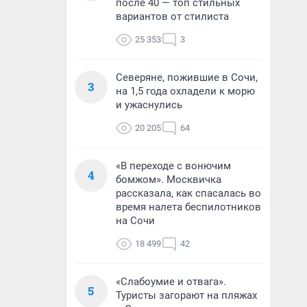
после 40 — топ стильных
вариантов от стилиста
25 353
3
Северяне, пожившие в Сочи,
3
на 1,5 года охладели к морю
и ужаснулись
20 205
64
«В переходе с вонючим
4
бомжом». Москвичка
рассказала, как спасалась во
время налета беспилотников
на Сочи
18 499
42
«Слабоумие и отвага».
5
Туристы загорают на пляжах