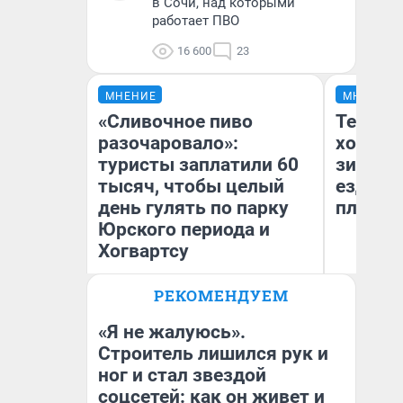
в Сочи, над которыми
работает ПВО
16 600
23
МНЕНИЕ
МНЕНИЕ
«Сливочное пиво
Тепло 
разочаровало»:
холодн
туристы заплатили 60
зимой.
тысяч, чтобы целый
ездит н
день гулять по парку
плюсы 
Юрского периода и
Хогвартсу
РЕКОМЕНДУЕМ
Яна Шаламова
Д
«Я не жалуюсь».
Строитель лишился рук и
ног и стал звездой
соцсетей: как он живет и