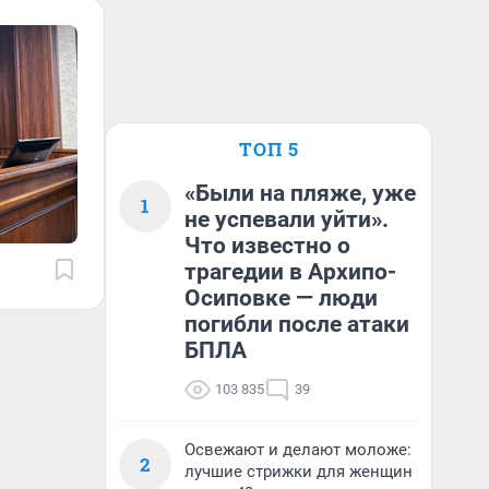
ТОП 5
«Были на пляже, уже
1
не успевали уйти».
Что известно о
трагедии в Архипо-
Осиповке — люди
погибли после атаки
БПЛА
103 835
39
Освежают и делают моложе:
2
лучшие стрижки для женщин