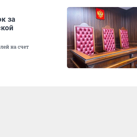
к за
ской
лей на счет