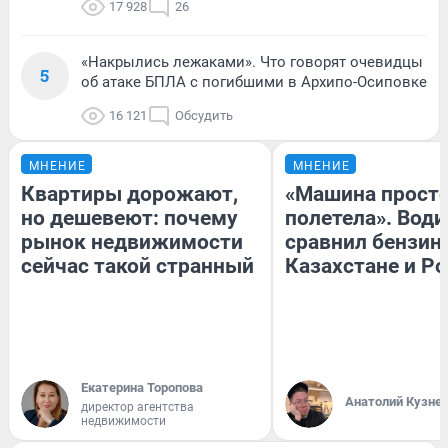
17 928
26
«Накрылись лежаками». Что говорят очевидцы
5
об атаке БПЛА с погибшими в Архипо-Осиповке
16 121
Обсудить
МНЕНИЕ
МНЕНИЕ
Квартиры дорожают,
«Машина прост
но дешевеют: почему
полетела». Води
рынок недвижимости
сравнил бензин
сейчас такой странный
Казахстане и Р
Екатерина Торопова
Анатолий Кузне
директор агентства
недвижимости