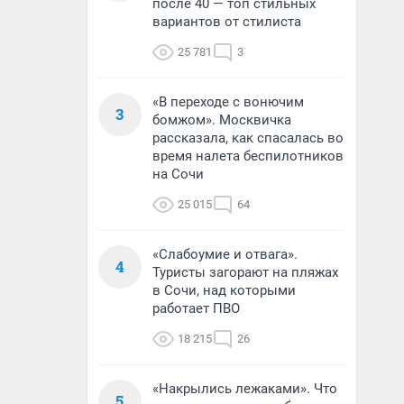
после 40 — топ стильных
вариантов от стилиста
25 781
3
«В переходе с вонючим
3
бомжом». Москвичка
рассказала, как спасалась во
время налета беспилотников
на Сочи
25 015
64
«Слабоумие и отвага».
4
Туристы загорают на пляжах
в Сочи, над которыми
работает ПВО
18 215
26
«Накрылись лежаками». Что
5