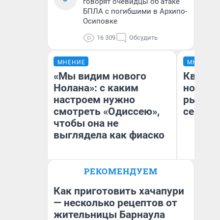
говорят очевидцы об атаке
БПЛА с погибшими в Архипо-
Осиповке
16 309
Обсудить
МНЕНИЕ
МНЕНИЕ
«Мы видим нового
Кварти
Нолана»: с каким
но деш
настроем нужно
рынок 
смотреть «Одиссею»,
сейчас
чтобы она не
выглядела как фиаско
РЕКОМЕНДУЕМ
Ек
Надежда Губарь
ди
не
Как приготовить хачапури
— несколько рецептов от
жительницы Барнаула