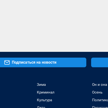
Подписаться на новости
Зима
Он и она
Криминал
Осень
Культура
Политик
Лето
Происше