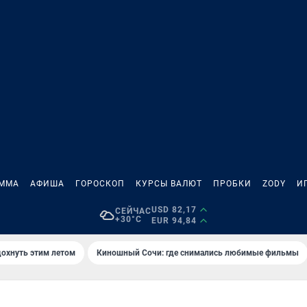
АММА
АФИША
ГОРОСКОП
КУРСЫ ВАЛЮТ
ПРОБКИ
ZODY
И
USD 82,17
СЕЙЧАС
+30°C
EUR 94,84
дохнуть этим летом
Киношный Сочи: где снимались любимые фильмы