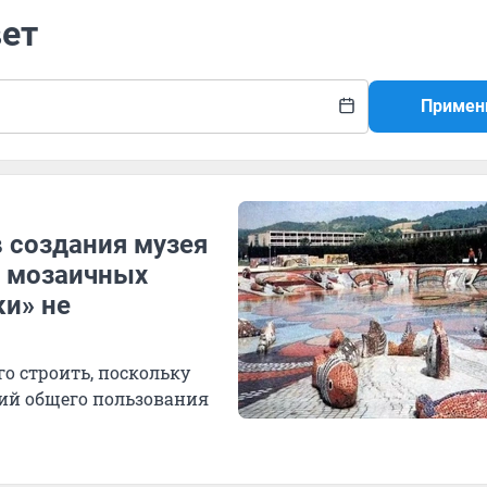
вет
Примен
 создания музея
я мозаичных
и» не
го строить, поскольку
рий общего пользования