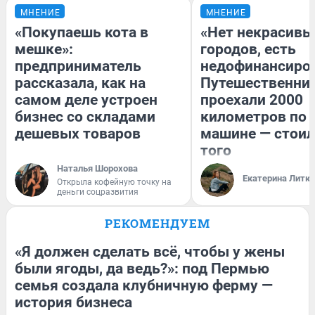
МНЕНИЕ
МНЕНИЕ
«Покупаешь кота в
«Нет некрасивы
мешке»:
городов, есть
предприниматель
недофинансиро
рассказала, как на
Путешественни
самом деле устроен
проехали 2000
бизнес со складами
километров по 
дешевых товаров
машине — стоил
того
Наталья Шорохова
Екатерина Литк
Открыла кофейную точку на
деньги соцразвития
РЕКОМЕНДУЕМ
«Я должен сделать всё, чтобы у жены
были ягоды, да ведь?»: под Пермью
семья создала клубничную ферму —
история бизнеса