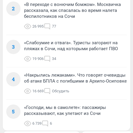
«В переходе с вонючим бомжом». Москвичка
2
рассказала, как спасалась во время налета
беспилотников на Сочи
26 995
77
«Слабоумие и отвага». Туристы загорают на
3
пляжах в Сочи, над которыми работает ПВО
19 906
34
«Накрылись лежаками». Что говорят очевидцы
4
об атаке БПЛА с погибшими в Архипо-Осиповке
16 669
Обсудить
«Господи, мы в самолете»: пассажиры
5
рассказывают, как улетают из Сочи
6 739
6