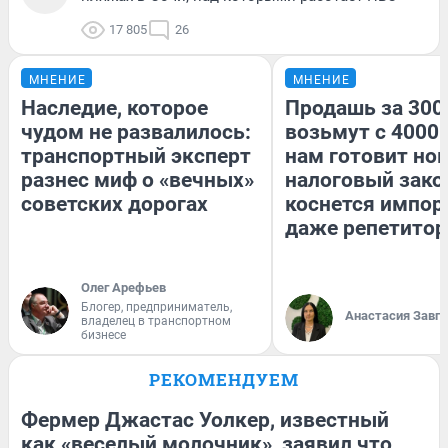
17 805
26
МНЕНИЕ
МНЕНИЕ
Наследие, которое
Продашь за 3000
чудом не развалилось:
возьмут с 4000.
транспортный эксперт
нам готовит но
разнес миф о «вечных»
налоговый зако
советских дорогах
коснется импор
даже репетитор
Олег Арефьев
Блогер, предприниматель,
Анастасия Завг
владелец в транспортном
бизнесе
РЕКОМЕНДУЕМ
Фермер Джастас Уолкер, известный
как «веселый молочник», заявил что