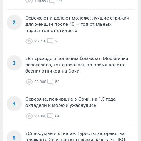
106 897
40
Освежают и делают моложе: лучшие стрижки
2
для женщин после 40 — топ стильных
вариантов от стилиста
25 718
3
«В переходе с вонючим бомжом». Москвичка
3
рассказала, как спасалась во время налета
беспилотников на Сочи
23 968
58
Северяне, пожившие в Сочи, на 1,5 года
4
охладели к морю и ужаснулись
20 363
64
«Слабоумие и отвага». Туристы загорают на
5
пляжах в Сочи, над которыми работает ПВО