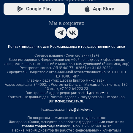
Google Play
App Store
Мы в соцсетях
Контактные данные для Роскомнадзора и государственных органов
Сетевое издание «Сочи онлайн» (18+)
Зарегистрировано Федеральной службой по надзору в сфере связи,
информационных технологий и массовых коммуникаций (Роскомнадзор)
Реестровая запись ЭЛ № ФС 77 - 82851 от 31.03.2022 г.
Учредитель: Общество с ограниченной ответственностью "ИНТЕРНЕТ
ТЕХНОЛОГИИ"
Главный редактор: Дереза Виктор Николаевич
Адрес редакции: 344002, г. Ростов-на-Дону, ул. Максима Горького, д. 130,
13 этаж, +7 912 64 223 23
Электронный адрес редакции:
sochi1@shkulev.ru
Контактные данные для Роскомнадзора и государственных органов:
juristchel@shkulev.ru
.
Техподдержка:
help@shkulev.ru
По вопросам коммерческого сотрудничества:
Жапарова Жанна, менеджер по работе с федеральными клиентами
zhanna.zhaparova@shkulev.ru
, моб. + 7 982 640 34 32
Ревина Мария, директор по работе с федеральными клиентами