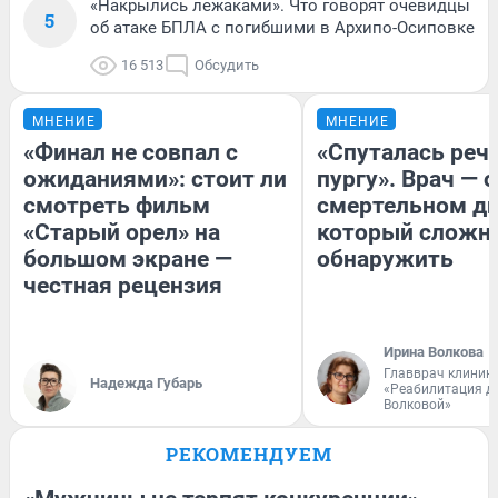
«Накрылись лежаками». Что говорят очевидцы
5
об атаке БПЛА с погибшими в Архипо-Осиповке
16 513
Обсудить
МНЕНИЕ
МНЕНИЕ
«Финал не совпал с
«Спуталась речь
ожиданиями»: стоит ли
пургу». Врач — о
смотреть фильм
смертельном ди
«Старый орел» на
который сложн
большом экране —
обнаружить
честная рецензия
Ирина Волкова
Главврач клиник
Надежда Губарь
«Реабилитация д
Волковой»
РЕКОМЕНДУЕМ