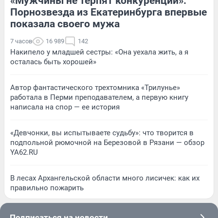
«Мужчины не терпят конкуренции».
Порнозвезда из Екатеринбурга впервые
показала своего мужа
7 часов
16 989
142
Накипело у младшей сестры: «Она уехала жить, а я
осталась быть хорошей»
Автор фантастического трехтомника «Трилунье»
работала в Перми преподавателем, а первую книгу
написала на спор — ее история
«Девчонки, вы испытываете судьбу»: что творится в
подпольной рюмочной на Березовой в Рязани — обзор
YA62.RU
В лесах Архангельской области много лисичек: как их
правильно пожарить
Подписаться на новости