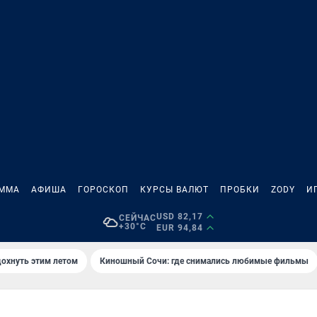
АММА
АФИША
ГОРОСКОП
КУРСЫ ВАЛЮТ
ПРОБКИ
ZODY
И
USD 82,17
СЕЙЧАС
+30°C
EUR 94,84
дохнуть этим летом
Киношный Сочи: где снимались любимые фильмы