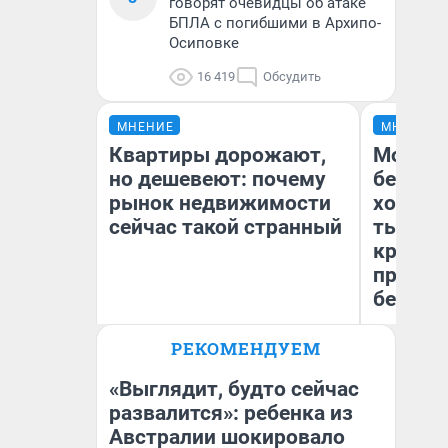
говорят очевидцы об атаке
БПЛА с погибшими в Архипо-
Осиповке
16 419
Обсудить
МНЕНИЕ
МНЕНИЕ
Квартиры дорожают,
Мой ба
но дешевеют: почему
береже
рынок недвижимости
хотела 
сейчас такой странный
тысяч,
кредит,
приеха
безопа
РЕКОМЕНДУЕМ
Екатерина Торопова
Кс
директор агентства
Ав
недвижимости
«Выглядит, будто сейчас
развалится»: ребенка из
Австралии шокировало