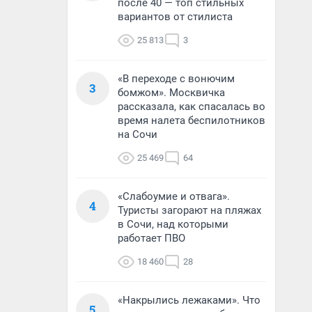
после 40 — топ стильных
вариантов от стилиста
25 813
3
«В переходе с вонючим
3
бомжом». Москвичка
рассказала, как спасалась во
время налета беспилотников
на Сочи
25 469
64
«Слабоумие и отвага».
4
Туристы загорают на пляжах
в Сочи, над которыми
работает ПВО
18 460
28
«Накрылись лежаками». Что
5