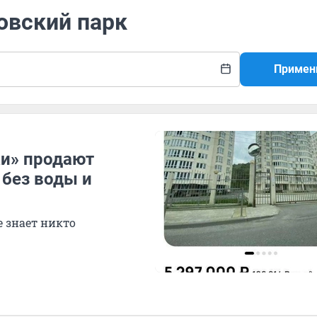
овский парк
Примен
ки» продают
без воды и
е знает никто