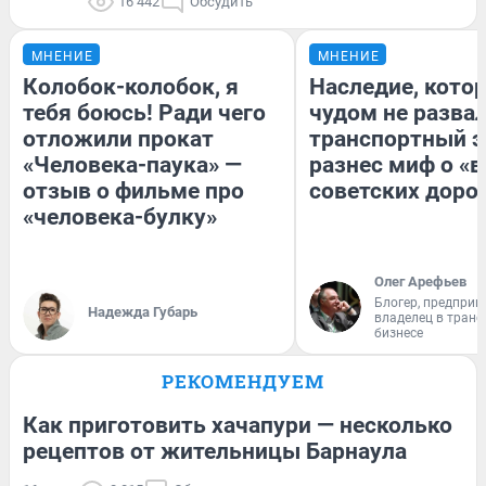
16 442
Обсудить
МНЕНИЕ
МНЕНИЕ
Колобок-колобок, я
Наследие, кото
тебя боюсь! Ради чего
чудом не разва
отложили прокат
транспортный э
«Человека-паука» —
разнес миф о «
отзыв о фильме про
советских доро
«человека-булку»
Олег Арефьев
Блогер, предприн
Надежда Губарь
владелец в тран
бизнесе
РЕКОМЕНДУЕМ
Как приготовить хачапури — несколько
рецептов от жительницы Барнаула