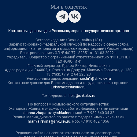
Мы в соцсетях
Контактные данные для Роскомнадзора и государственных органов
Сетевое издание «Сочи онлайн» (18+)
Зарегистрировано Федеральной службой по надзору в сфере связи,
информационных технологий и массовых коммуникаций (Роскомнадзор)
Реестровая запись ЭЛ № ФС 77 - 82851 от 31.03.2022 г.
Учредитель: Общество с ограниченной ответственностью "ИНТЕРНЕТ
ТЕХНОЛОГИИ"
Главный редактор: Дереза Виктор Николаевич
Адрес редакции: 344002, г. Ростов-на-Дону, ул. Максима Горького, д. 130,
13 этаж, +7 912 64 223 23
Электронный адрес редакции:
sochi1@shkulev.ru
Контактные данные для Роскомнадзора и государственных органов:
juristchel@shkulev.ru
.
Техподдержка:
help@shkulev.ru
По вопросам коммерческого сотрудничества:
Жапарова Жанна, менеджер по работе с федеральными клиентами
zhanna.zhaparova@shkulev.ru
, моб. + 7 982 640 34 32
Ревина Мария, директор по работе с федеральными клиентами
mariya.revina@shkulev.ru
, моб. +7 910 402 4056
Редакция сайта не несет ответственности за достоверность