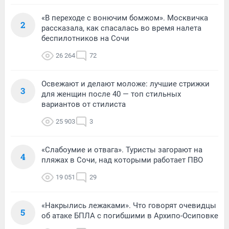
«В переходе с вонючим бомжом». Москвичка
2
рассказала, как спасалась во время налета
беспилотников на Сочи
26 264
72
Освежают и делают моложе: лучшие стрижки
3
для женщин после 40 — топ стильных
вариантов от стилиста
25 903
3
«Слабоумие и отвага». Туристы загорают на
4
пляжах в Сочи, над которыми работает ПВО
19 051
29
«Накрылись лежаками». Что говорят очевидцы
5
об атаке БПЛА с погибшими в Архипо-Осиповке