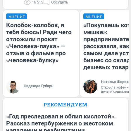
16 515
Обсудить
МНЕНИЕ
МНЕНИЕ
Колобок-колобок, я
«Покупаешь кот
тебя боюсь! Ради чего
мешке»:
отложили прокат
предпринимате
«Человека-паука» —
рассказала, как
отзыв о фильме про
самом деле уст
«человека-булку»
бизнес со скла
дешевых товар
Наталья Шорохо
Надежда Губарь
Открыла кофейну
деньги соцразви
РЕКОМЕНДУЕМ
«Год преследовал и облил кислотой».
Рассказ петербурженки о жестоком
нападении и реабилитации