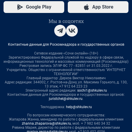
Google Play
App Store
Мы в соцсетях
Контактные данные для Роскомнадзора и государственных органов
Сетевое издание «Сочи онлайн» (18+)
Зарегистрировано Федеральной службой по надзору в сфере связи,
информационных технологий и массовых коммуникаций (Роскомнадзор)
Реестровая запись ЭЛ № ФС 77 - 82851 от 31.03.2022 г.
Учредитель: Общество с ограниченной ответственностью "ИНТЕРНЕТ
ТЕХНОЛОГИИ"
Главный редактор: Дереза Виктор Николаевич
Адрес редакции: 344002, г. Ростов-на-Дону, ул. Максима Горького, д. 130,
13 этаж, +7 912 64 223 23
Электронный адрес редакции:
sochi1@shkulev.ru
Контактные данные для Роскомнадзора и государственных органов:
juristchel@shkulev.ru
.
Техподдержка:
help@shkulev.ru
По вопросам коммерческого сотрудничества:
Жапарова Жанна, менеджер по работе с федеральными клиентами
zhanna.zhaparova@shkulev.ru
, моб. + 7 982 640 34 32
Ревина Мария, директор по работе с федеральными клиентами
mariya.revina@shkulev.ru
, моб. +7 910 402 4056