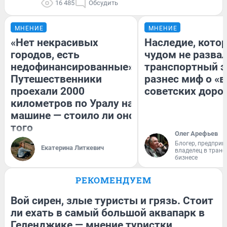
16 485
Обсудить
МНЕНИЕ
МНЕНИЕ
«Нет некрасивых
Наследие, кото
городов, есть
чудом не разва
недофинансированные».
транспортный э
Путешественники
разнес миф о «
проехали 2000
советских доро
километров по Уралу на
машине — стоило ли оно
того
Олег Арефьев
Блогер, предприн
Екатерина Литкевич
владелец в тран
бизнесе
РЕКОМЕНДУЕМ
Вой сирен, злые туристы и грязь. Стоит
ли ехать в самый большой аквапарк в
Геленджике — мнение туристки