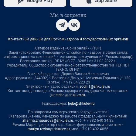
Google Play
App Store
Мы в соцсетях
Контактные данные для Роскомнадзора и государственных органов
Сетевое издание «Сочи онлайн» (18+)
Зарегистрировано Федеральной службой по надзору в сфере связи,
информационных технологий и массовых коммуникаций (Роскомнадзор)
Реестровая запись ЭЛ № ФС 77 - 82851 от 31.03.2022 г.
Учредитель: Общество с ограниченной ответственностью "ИНТЕРНЕТ
ТЕХНОЛОГИИ"
Главный редактор: Дереза Виктор Николаевич
Адрес редакции: 344002, г. Ростов-на-Дону, ул. Максима Горького, д. 130,
13 этаж, +7 912 64 223 23
Электронный адрес редакции:
sochi1@shkulev.ru
Контактные данные для Роскомнадзора и государственных органов:
juristchel@shkulev.ru
.
Техподдержка:
help@shkulev.ru
По вопросам коммерческого сотрудничества:
Жапарова Жанна, менеджер по работе с федеральными клиентами
zhanna.zhaparova@shkulev.ru
, моб. + 7 982 640 34 32
Ревина Мария, директор по работе с федеральными клиентами
mariya.revina@shkulev.ru
, моб. +7 910 402 4056