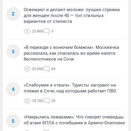
Освежают и делают моложе: лучшие стрижки
2
для женщин после 40 — топ стильных
вариантов от стилиста
25 868
3
«В переходе с вонючим бомжом». Москвичка
3
рассказала, как спасалась во время налета
беспилотников на Сочи
25 858
69
«Слабоумие и отвага». Туристы загорают на
4
пляжах в Сочи, над которыми работает ПВО
18 785
29
«Накрылись лежаками». Что говорят очевидцы
5
об атаке БПЛА с погибшими в Архипо-Осиповке