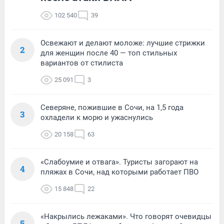
102 540
39
Освежают и делают моложе: лучшие стрижки
2
для женщин после 40 — топ стильных
вариантов от стилиста
25 091
3
Северяне, пожившие в Сочи, на 1,5 года
3
охладели к морю и ужаснулись
20 158
63
«Слабоумие и отвага». Туристы загорают на
4
пляжах в Сочи, над которыми работает ПВО
15 848
22
«Накрылись лежаками». Что говорят очевидцы
5