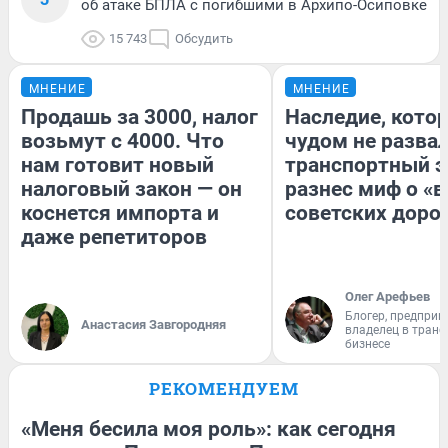
об атаке БПЛА с погибшими в Архипо-Осиповке
15 743
Обсудить
МНЕНИЕ
МНЕНИЕ
Продашь за 3000, налог
Наследие, кото
возьмут с 4000. Что
чудом не разва
нам готовит новый
транспортный э
налоговый закон — он
разнес миф о «
коснется импорта и
советских доро
даже репетиторов
Олег Арефьев
Блогер, предприн
Анастасия Завгородняя
владелец в тран
бизнесе
РЕКОМЕНДУЕМ
«Меня бесила моя роль»: как сегодня