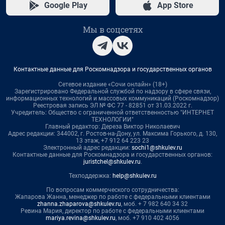
Google Play
App Store
Мы в соцсетях
Контактные данные для Роскомнадзора и государственных органов
Сетевое издание «Сочи онлайн» (18+)
Зарегистрировано Федеральной службой по надзору в сфере связи,
информационных технологий и массовых коммуникаций (Роскомнадзор)
Реестровая запись ЭЛ № ФС 77 - 82851 от 31.03.2022 г.
Учредитель: Общество с ограниченной ответственностью "ИНТЕРНЕТ
ТЕХНОЛОГИИ"
Главный редактор: Дереза Виктор Николаевич
Адрес редакции: 344002, г. Ростов-на-Дону, ул. Максима Горького, д. 130,
13 этаж, +7 912 64 223 23
Электронный адрес редакции:
sochi1@shkulev.ru
Контактные данные для Роскомнадзора и государственных органов:
juristchel@shkulev.ru
.
Техподдержка:
help@shkulev.ru
По вопросам коммерческого сотрудничества:
Жапарова Жанна, менеджер по работе с федеральными клиентами
zhanna.zhaparova@shkulev.ru
, моб. + 7 982 640 34 32
Ревина Мария, директор по работе с федеральными клиентами
mariya.revina@shkulev.ru
, моб. +7 910 402 4056