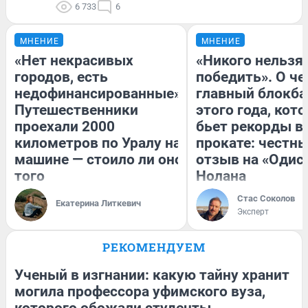
6 733
6
МНЕНИЕ
МНЕНИЕ
«Нет некрасивых
«Никого нельзя
городов, есть
победить». О ч
недофинансированные».
главный блокба
Путешественники
этого года, кот
проехали 2000
бьет рекорды в
километров по Уралу на
прокате: честн
машине — стоило ли оно
отзыв на «Одис
того
Нолана
Стас Соколов
Екатерина Литкевич
Эксперт
РЕКОМЕНДУЕМ
Ученый в изгнании: какую тайну хранит
могила профессора уфимского вуза,
которого обожали студенты