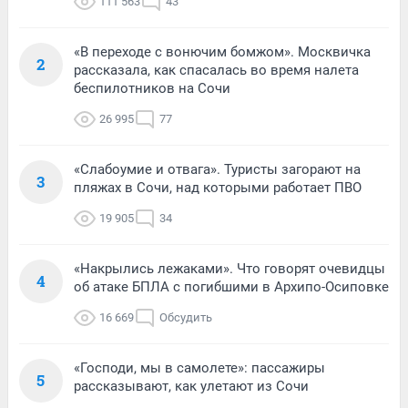
111 563
43
«В переходе с вонючим бомжом». Москвичка
2
рассказала, как спасалась во время налета
беспилотников на Сочи
26 995
77
«Слабоумие и отвага». Туристы загорают на
3
пляжах в Сочи, над которыми работает ПВО
19 905
34
«Накрылись лежаками». Что говорят очевидцы
4
об атаке БПЛА с погибшими в Архипо-Осиповке
16 669
Обсудить
«Господи, мы в самолете»: пассажиры
5
рассказывают, как улетают из Сочи