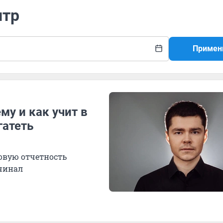
нтр
Примен
ему и как учит в
гатеть
овую отчетность
ачинал