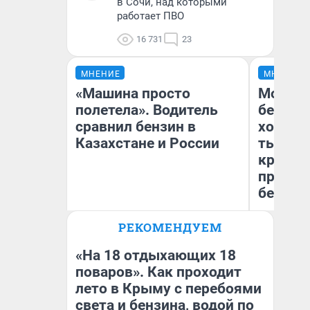
в Сочи, над которыми
работает ПВО
16 731
23
МНЕНИЕ
МНЕНИЕ
«Машина просто
Мой ба
полетела». Водитель
береже
сравнил бензин в
хотела 
Казахстане и России
тысяч,
кредит,
приеха
безопа
РЕКОМЕНДУЕМ
Кс
Анатолий Кузнецов
Ав
«На 18 отдыхающих 18
поваров». Как проходит
лето в Крыму с перебоями
света и бензина, водой по