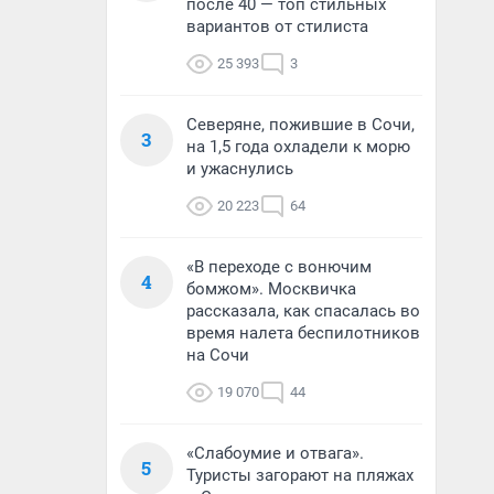
после 40 — топ стильных
вариантов от стилиста
25 393
3
Северяне, пожившие в Сочи,
3
на 1,5 года охладели к морю
и ужаснулись
20 223
64
«В переходе с вонючим
4
бомжом». Москвичка
рассказала, как спасалась во
время налета беспилотников
на Сочи
19 070
44
«Слабоумие и отвага».
5
Туристы загорают на пляжах