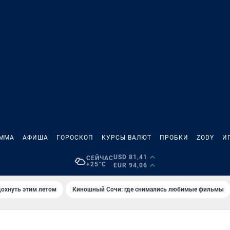
АММА
АФИША
ГОРОСКОП
КУРСЫ ВАЛЮТ
ПРОБКИ
ZODY
И
USD 81,41
СЕЙЧАС
+25°C
EUR 94,06
дохнуть этим летом
Киношный Сочи: где снимались любимые фильмы