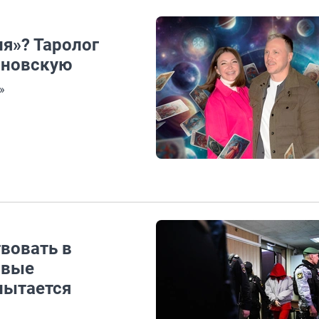
я»? Таролог
иновскую
»
вовать в
овые
пытается