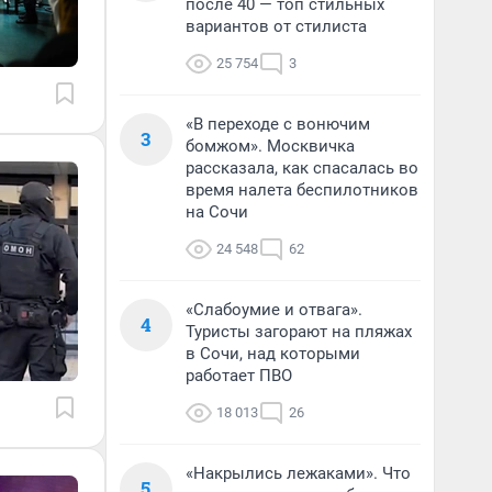
после 40 — топ стильных
вариантов от стилиста
25 754
3
«В переходе с вонючим
3
бомжом». Москвичка
рассказала, как спасалась во
время налета беспилотников
на Сочи
24 548
62
«Слабоумие и отвага».
4
Туристы загорают на пляжах
в Сочи, над которыми
работает ПВО
18 013
26
«Накрылись лежаками». Что
5