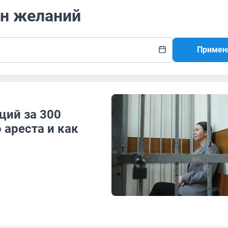
он желаний
Примен
ций за 300
 ареста и как