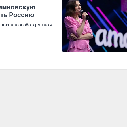
Блиновскую
уть Россию
алогов в особо крупном