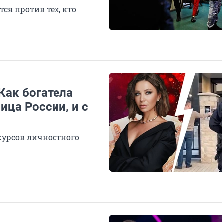
ся против тех, кто
Как богатела
ца России, и с
 курсов личностного