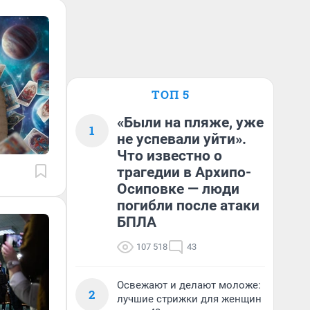
ТОП 5
«Были на пляже, уже
1
не успевали уйти».
Что известно о
трагедии в Архипо-
Осиповке — люди
погибли после атаки
БПЛА
107 518
43
Освежают и делают моложе:
2
лучшие стрижки для женщин