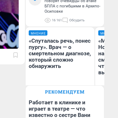
говорят очевидцы об атаке
БПЛА с погибшими в Архипо-
Осиповке
16 161
Обсудить
МНЕНИЕ
МНЕНИЕ
«Спуталась речь, понес
«Мы ви
пургу». Врач — о
Нолана
смертельном диагнозе,
настро
который сложно
смотре
обнаружить
чтобы 
выгляд
Ирина Волкова
РЕКОМЕНДУЕМ
Главврач клиники
На
«Реабилитация доктора
Волковой»
Работает в клинике и
играет в театре — что
известно о сестре Вани