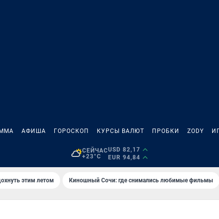
АММА
АФИША
ГОРОСКОП
КУРСЫ ВАЛЮТ
ПРОБКИ
ZODY
И
USD 82,17
СЕЙЧАС
+23°C
EUR 94,84
дохнуть этим летом
Киношный Сочи: где снимались любимые фильмы