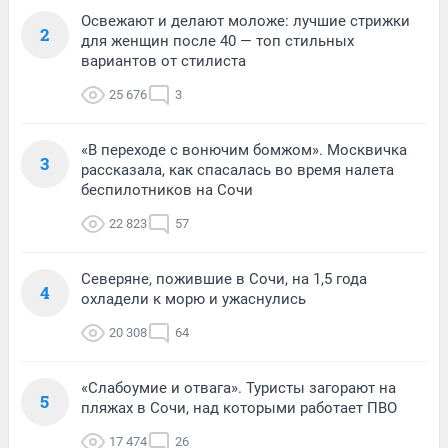
Освежают и делают моложе: лучшие стрижки
2
для женщин после 40 — топ стильных
вариантов от стилиста
25 676
3
«В переходе с вонючим бомжом». Москвичка
3
рассказала, как спасалась во время налета
беспилотников на Сочи
22 823
57
Северяне, пожившие в Сочи, на 1,5 года
4
охладели к морю и ужаснулись
20 308
64
«Слабоумие и отвага». Туристы загорают на
5
пляжах в Сочи, над которыми работает ПВО
17 474
26