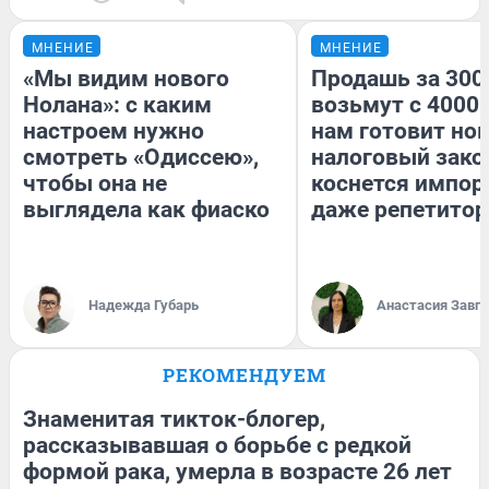
МНЕНИЕ
МНЕНИЕ
«Мы видим нового
Продашь за 3000
Нолана»: с каким
возьмут с 4000.
настроем нужно
нам готовит но
смотреть «Одиссею»,
налоговый зако
чтобы она не
коснется импор
выглядела как фиаско
даже репетитор
Надежда Губарь
Анастасия Завг
РЕКОМЕНДУЕМ
Знаменитая тикток-блогер,
рассказывавшая о борьбе с редкой
формой рака, умерла в возрасте 26 лет