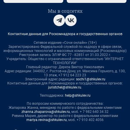
Мы в соцсетях
Контактные данные для Роскомнадзора и государственных органов
Сетевое издание «Сочи онлайн» (18+)
Зарегистрировано Федеральной службой по надзору в сфере связи,
информационных технологий и массовых коммуникаций (Роскомнадзор)
Реестровая запись ЭЛ № ФС 77 - 82851 от 31.03.2022 г.
Учредитель: Общество с ограниченной ответственностью "ИНТЕРНЕТ
ТЕХНОЛОГИИ"
Главный редактор: Дереза Виктор Николаевич
Адрес редакции: 344002, г. Ростов-на-Дону, ул. Максима Горького, д. 130,
13 этаж, +7 912 64 223 23
Электронный адрес редакции:
sochi1@shkulev.ru
Контактные данные для Роскомнадзора и государственных органов:
juristchel@shkulev.ru
.
Техподдержка:
help@shkulev.ru
По вопросам коммерческого сотрудничества:
Жапарова Жанна, менеджер по работе с федеральными клиентами
zhanna.zhaparova@shkulev.ru
, моб. + 7 982 640 34 32
Ревина Мария, директор по работе с федеральными клиентами
mariya.revina@shkulev.ru
, моб. +7 910 402 4056