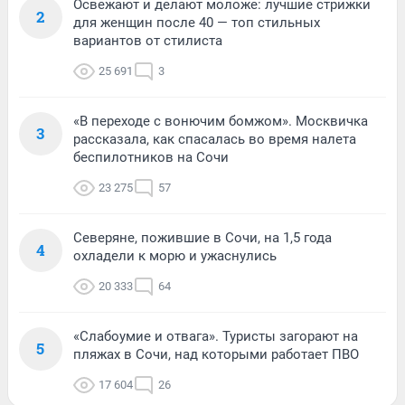
Освежают и делают моложе: лучшие стрижки
2
для женщин после 40 — топ стильных
вариантов от стилиста
25 691
3
«В переходе с вонючим бомжом». Москвичка
3
рассказала, как спасалась во время налета
беспилотников на Сочи
23 275
57
Северяне, пожившие в Сочи, на 1,5 года
4
охладели к морю и ужаснулись
20 333
64
«Слабоумие и отвага». Туристы загорают на
5
пляжах в Сочи, над которыми работает ПВО
17 604
26