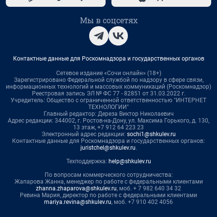
Мы в соцсетях
Контактные данные для Роскомнадзора и государственных органов
Сетевое издание «Сочи онлайн» (18+)
Зарегистрировано Федеральной службой по надзору в сфере связи,
информационных технологий и массовых коммуникаций (Роскомнадзор)
Реестровая запись ЭЛ № ФС 77 - 82851 от 31.03.2022 г.
Учредитель: Общество с ограниченной ответственностью "ИНТЕРНЕТ
ТЕХНОЛОГИИ"
Главный редактор: Дереза Виктор Николаевич
Адрес редакции: 344002, г. Ростов-на-Дону, ул. Максима Горького, д. 130,
13 этаж, +7 912 64 223 23
Электронный адрес редакции:
sochi1@shkulev.ru
Контактные данные для Роскомнадзора и государственных органов:
juristchel@shkulev.ru
.
Техподдержка:
help@shkulev.ru
По вопросам коммерческого сотрудничества:
Жапарова Жанна, менеджер по работе с федеральными клиентами
zhanna.zhaparova@shkulev.ru
, моб. + 7 982 640 34 32
Ревина Мария, директор по работе с федеральными клиентами
mariya.revina@shkulev.ru
, моб. +7 910 402 4056