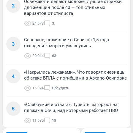
Освежают и делают моложе: лучшие стрижки
2
для женщин после 40 — топ стильных
вариантов от стилиста
24 678
3
Северяне, пожившие в Сочи, на 1,5 года
3
охладели к морю и ужаснулись
20 044
63
«Накрылись лежаками». Что говорят очевидцы
4
об атаке БПЛА с погибшими в Архипо-Осиповке
15 324
Обсудить
«Слабоумие и отвага». Туристы загорают на
5
пляжах в Сочи, над которыми работает ПВО
11 535
18