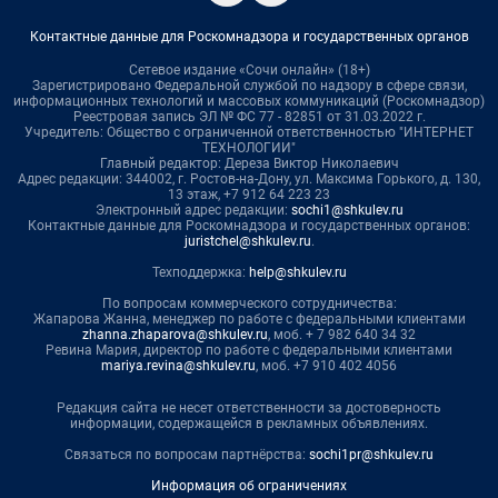
Контактные данные для Роскомнадзора и государственных органов
Сетевое издание «Сочи онлайн» (18+)
Зарегистрировано Федеральной службой по надзору в сфере связи,
информационных технологий и массовых коммуникаций (Роскомнадзор)
Реестровая запись ЭЛ № ФС 77 - 82851 от 31.03.2022 г.
Учредитель: Общество с ограниченной ответственностью "ИНТЕРНЕТ
ТЕХНОЛОГИИ"
Главный редактор: Дереза Виктор Николаевич
Адрес редакции: 344002, г. Ростов-на-Дону, ул. Максима Горького, д. 130,
13 этаж, +7 912 64 223 23
Электронный адрес редакции:
sochi1@shkulev.ru
Контактные данные для Роскомнадзора и государственных органов:
juristchel@shkulev.ru
.
Техподдержка:
help@shkulev.ru
По вопросам коммерческого сотрудничества:
Жапарова Жанна, менеджер по работе с федеральными клиентами
zhanna.zhaparova@shkulev.ru
, моб. + 7 982 640 34 32
Ревина Мария, директор по работе с федеральными клиентами
mariya.revina@shkulev.ru
, моб. +7 910 402 4056
Редакция сайта не несет ответственности за достоверность
информации, содержащейся в рекламных объявлениях.
Связаться по вопросам партнёрства:
sochi1pr@shkulev.ru
Информация об ограничениях