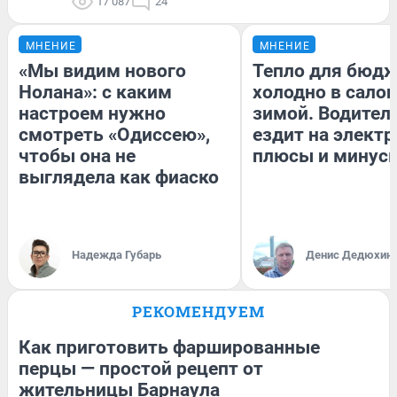
17 087
24
МНЕНИЕ
МНЕНИЕ
«Мы видим нового
Тепло для бюдж
Нолана»: с каким
холодно в сало
настроем нужно
зимой. Водитель
смотреть «Одиссею»,
ездит на электр
чтобы она не
плюсы и минус
выглядела как фиаско
Надежда Губарь
Денис Дедюхин
РЕКОМЕНДУЕМ
Как приготовить фаршированные
перцы — простой рецепт от
жительницы Барнаула