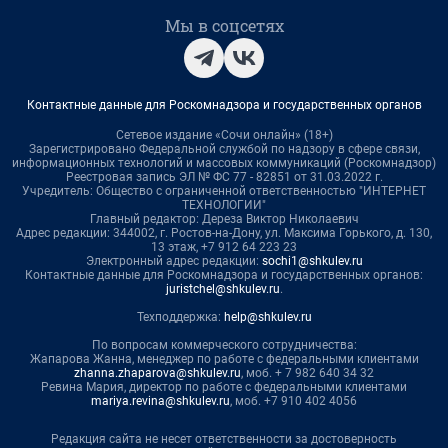
Мы в соцсетях
Контактные данные для Роскомнадзора и государственных органов
Сетевое издание «Сочи онлайн» (18+)
Зарегистрировано Федеральной службой по надзору в сфере связи,
информационных технологий и массовых коммуникаций (Роскомнадзор)
Реестровая запись ЭЛ № ФС 77 - 82851 от 31.03.2022 г.
Учредитель: Общество с ограниченной ответственностью "ИНТЕРНЕТ
ТЕХНОЛОГИИ"
Главный редактор: Дереза Виктор Николаевич
Адрес редакции: 344002, г. Ростов-на-Дону, ул. Максима Горького, д. 130,
13 этаж, +7 912 64 223 23
Электронный адрес редакции:
sochi1@shkulev.ru
Контактные данные для Роскомнадзора и государственных органов:
juristchel@shkulev.ru
.
Техподдержка:
help@shkulev.ru
По вопросам коммерческого сотрудничества:
Жапарова Жанна, менеджер по работе с федеральными клиентами
zhanna.zhaparova@shkulev.ru
, моб. + 7 982 640 34 32
Ревина Мария, директор по работе с федеральными клиентами
mariya.revina@shkulev.ru
, моб. +7 910 402 4056
Редакция сайта не несет ответственности за достоверность