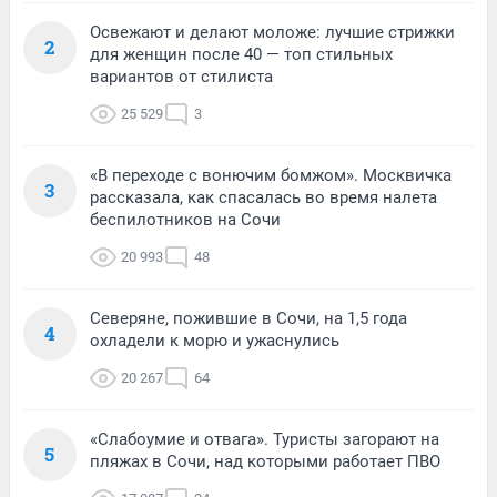
Освежают и делают моложе: лучшие стрижки
2
для женщин после 40 — топ стильных
вариантов от стилиста
25 529
3
«В переходе с вонючим бомжом». Москвичка
3
рассказала, как спасалась во время налета
беспилотников на Сочи
20 993
48
Северяне, пожившие в Сочи, на 1,5 года
4
охладели к морю и ужаснулись
20 267
64
«Слабоумие и отвага». Туристы загорают на
5
пляжах в Сочи, над которыми работает ПВО