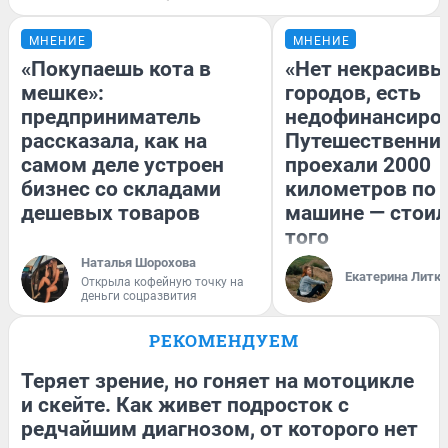
МНЕНИЕ
МНЕНИЕ
«Покупаешь кота в
«Нет некрасивы
мешке»:
городов, есть
предприниматель
недофинансиро
рассказала, как на
Путешественни
самом деле устроен
проехали 2000
бизнес со складами
километров по 
дешевых товаров
машине — стоил
того
Наталья Шорохова
Екатерина Литк
Открыла кофейную точку на
деньги соцразвития
РЕКОМЕНДУЕМ
Теряет зрение, но гоняет на мотоцикле
и скейте. Как живет подросток с
редчайшим диагнозом, от которого нет