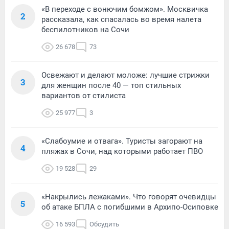
«В переходе с вонючим бомжом». Москвичка
2
рассказала, как спасалась во время налета
беспилотников на Сочи
26 678
73
Освежают и делают моложе: лучшие стрижки
3
для женщин после 40 — топ стильных
вариантов от стилиста
25 977
3
«Слабоумие и отвага». Туристы загорают на
4
пляжах в Сочи, над которыми работает ПВО
19 528
29
«Накрылись лежаками». Что говорят очевидцы
5
об атаке БПЛА с погибшими в Архипо-Осиповке
16 593
Обсудить