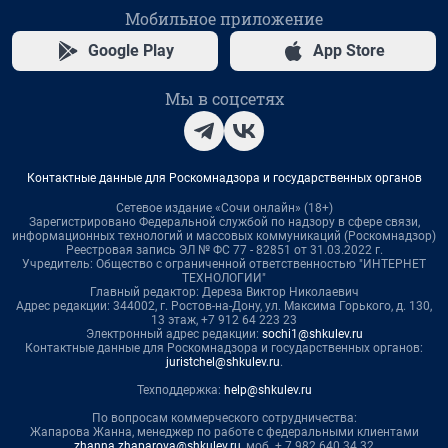
Мобильное приложение
Google Play
App Store
Мы в соцсетях
Контактные данные для Роскомнадзора и государственных органов
Сетевое издание «Сочи онлайн» (18+)
Зарегистрировано Федеральной службой по надзору в сфере связи,
информационных технологий и массовых коммуникаций (Роскомнадзор)
Реестровая запись ЭЛ № ФС 77 - 82851 от 31.03.2022 г.
Учредитель: Общество с ограниченной ответственностью "ИНТЕРНЕТ
ТЕХНОЛОГИИ"
Главный редактор: Дереза Виктор Николаевич
Адрес редакции: 344002, г. Ростов-на-Дону, ул. Максима Горького, д. 130,
13 этаж, +7 912 64 223 23
Электронный адрес редакции:
sochi1@shkulev.ru
Контактные данные для Роскомнадзора и государственных органов:
juristchel@shkulev.ru
.
Техподдержка:
help@shkulev.ru
По вопросам коммерческого сотрудничества:
Жапарова Жанна, менеджер по работе с федеральными клиентами
zhanna.zhaparova@shkulev.ru
, моб. + 7 982 640 34 32