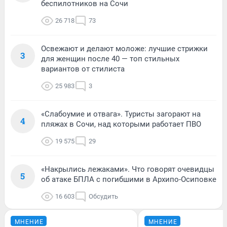
беспилотников на Сочи
26 718
73
Освежают и делают моложе: лучшие стрижки
3
для женщин после 40 — топ стильных
вариантов от стилиста
25 983
3
«Слабоумие и отвага». Туристы загорают на
4
пляжах в Сочи, над которыми работает ПВО
19 575
29
«Накрылись лежаками». Что говорят очевидцы
5
об атаке БПЛА с погибшими в Архипо-Осиповке
16 603
Обсудить
МНЕНИЕ
МНЕНИЕ