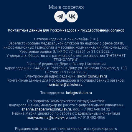
Мы в соцсетях
Контактные данные для Роскомнадзора и государственных органов
Сетевое издание «Сочи онлайн» (18+)
Зарегистрировано Федеральной службой по надзору в сфере связи,
информационных технологий и массовых коммуникаций (Роскомнадзор)
Реестровая запись ЭЛ № ФС 77 - 82851 от 31.03.2022 г.
Учредитель: Общество с ограниченной ответственностью "ИНТЕРНЕТ
ТЕХНОЛОГИИ"
Главный редактор: Дереза Виктор Николаевич
Адрес редакции: 344002, г. Ростов-на-Дону, ул. Максима Горького, д. 130,
13 этаж, +7 912 64 223 23
Электронный адрес редакции:
sochi1@shkulev.ru
Контактные данные для Роскомнадзора и государственных органов:
juristchel@shkulev.ru
.
Техподдержка:
help@shkulev.ru
По вопросам коммерческого сотрудничества:
Жапарова Жанна, менеджер по работе с федеральными клиентами
zhanna.zhaparova@shkulev.ru
, моб. + 7 982 640 34 32
Ревина Мария, директор по работе с федеральными клиентами
mariya.revina@shkulev.ru
, моб. +7 910 402 4056
Редакция сайта не несет ответственности за достоверность