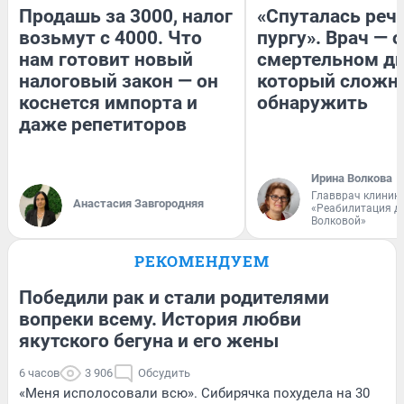
Продашь за 3000, налог
«Спуталась речь
возьмут с 4000. Что
пургу». Врач — о
нам готовит новый
смертельном ди
налоговый закон — он
который сложн
коснется импорта и
обнаружить
даже репетиторов
Ирина Волкова
Главврач клиник
Анастасия Завгородняя
«Реабилитация д
Волковой»
РЕКОМЕНДУЕМ
Победили рак и стали родителями
вопреки всему. История любви
якутского бегуна и его жены
6 часов
3 906
Обсудить
«Меня исполосовали всю». Сибирячка похудела на 30