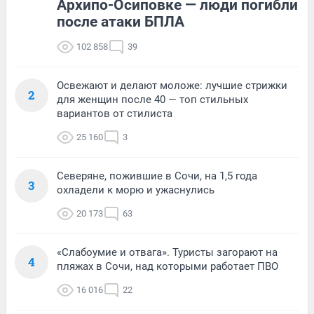
Архипо-Осиповке — люди погибли
после атаки БПЛА
102 858
39
Освежают и делают моложе: лучшие стрижки
2
для женщин после 40 — топ стильных
вариантов от стилиста
25 160
3
Северяне, пожившие в Сочи, на 1,5 года
3
охладели к морю и ужаснулись
20 173
63
«Слабоумие и отвага». Туристы загорают на
4
пляжах в Сочи, над которыми работает ПВО
16 016
22