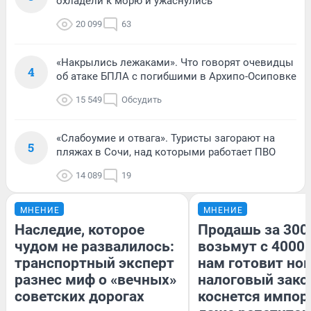
охладели к морю и ужаснулись
20 099
63
«Накрылись лежаками». Что говорят очевидцы
4
об атаке БПЛА с погибшими в Архипо-Осиповке
15 549
Обсудить
«Слабоумие и отвага». Туристы загорают на
5
пляжах в Сочи, над которыми работает ПВО
14 089
19
МНЕНИЕ
МНЕНИЕ
Наследие, которое
Продашь за 3000
чудом не развалилось:
возьмут с 4000.
транспортный эксперт
нам готовит но
разнес миф о «вечных»
налоговый зако
советских дорогах
коснется импор