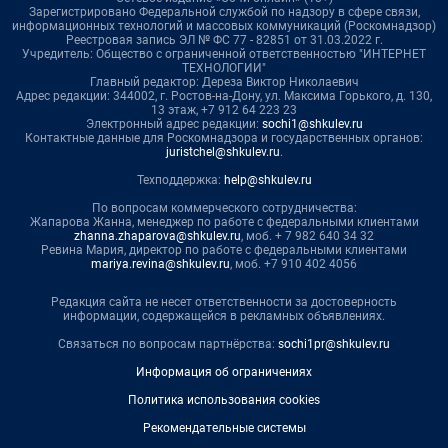
Зарегистрировано Федеральной службой по надзору в сфере связи,
информационных технологий и массовых коммуникаций (Роскомнадзор)
Реестровая запись ЭЛ № ФС 77 - 82851 от 31.03.2022 г.
Учредитель: Общество с ограниченной ответственностью "ИНТЕРНЕТ
ТЕХНОЛОГИИ"
Главный редактор: Дереза Виктор Николаевич
Адрес редакции: 344002, г. Ростов-на-Дону, ул. Максима Горького, д. 130,
13 этаж, +7 912 64 223 23
Электронный адрес редакции:
sochi1@shkulev.ru
Контактные данные для Роскомнадзора и государственных органов:
juristchel@shkulev.ru
.
Техподдержка:
help@shkulev.ru
По вопросам коммерческого сотрудничества:
Жапарова Жанна, менеджер по работе с федеральными клиентами
zhanna.zhaparova@shkulev.ru
, моб. + 7 982 640 34 32
Ревина Мария, директор по работе с федеральными клиентами
mariya.revina@shkulev.ru
, моб. +7 910 402 4056
Редакция сайта не несет ответственности за достоверность
информации, содержащейся в рекламных объявлениях.
Связаться по вопросам партнёрства:
sochi1pr@shkulev.ru
Информация об ограничениях
Политика использования cookies
Рекомендательные системы