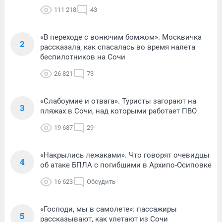
111 218
43
«В переходе с вонючим бомжом». Москвичка
2
рассказала, как спасалась во время налета
беспилотников на Сочи
26 821
73
«Слабоумие и отвага». Туристы загорают на
3
пляжах в Сочи, над которыми работает ПВО
19 687
29
«Накрылись лежаками». Что говорят очевидцы
4
об атаке БПЛА с погибшими в Архипо-Осиповке
16 623
Обсудить
«Господи, мы в самолете»: пассажиры
5
рассказывают, как улетают из Сочи