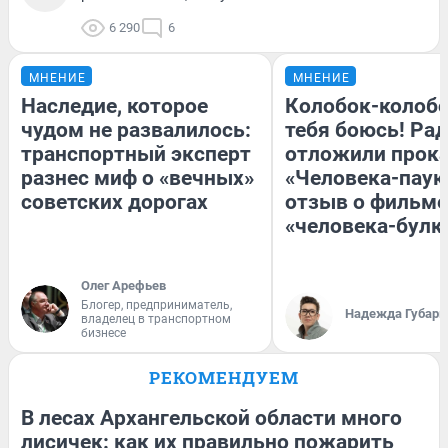
6 290
6
МНЕНИЕ
МНЕНИЕ
Наследие, которое
Колобок-колобо
чудом не развалилось:
тебя боюсь! Рад
транспортный эксперт
отложили прок
разнес миф о «вечных»
«Человека-паук
советских дорогах
отзыв о фильме
«человека-булк
Олег Арефьев
Блогер, предприниматель,
Надежда Губарь
владелец в транспортном
бизнесе
РЕКОМЕНДУЕМ
В лесах Архангельской области много
лисичек: как их правильно пожарить