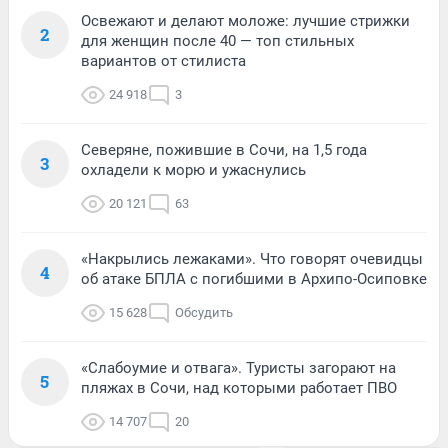
Освежают и делают моложе: лучшие стрижки
2
для женщин после 40 — топ стильных
вариантов от стилиста
24 918
3
Северяне, пожившие в Сочи, на 1,5 года
3
охладели к морю и ужаснулись
20 121
63
«Накрылись лежаками». Что говорят очевидцы
4
об атаке БПЛА с погибшими в Архипо-Осиповке
15 628
Обсудить
«Слабоумие и отвага». Туристы загорают на
5
пляжах в Сочи, над которыми работает ПВО
14 707
20