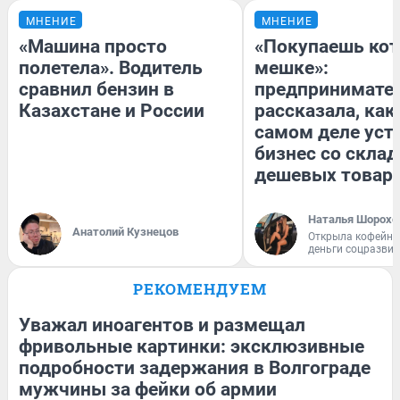
МНЕНИЕ
МНЕНИЕ
«Машина просто
«Покупаешь кот
полетела». Водитель
мешке»:
сравнил бензин в
предпринимате
Казахстане и России
рассказала, как
самом деле уст
бизнес со скла
дешевых товар
Наталья Шорохо
Анатолий Кузнецов
Открыла кофейну
деньги соцразви
РЕКОМЕНДУЕМ
Уважал иноагентов и размещал
фривольные картинки: эксклюзивные
подробности задержания в Волгограде
мужчины за фейки об армии