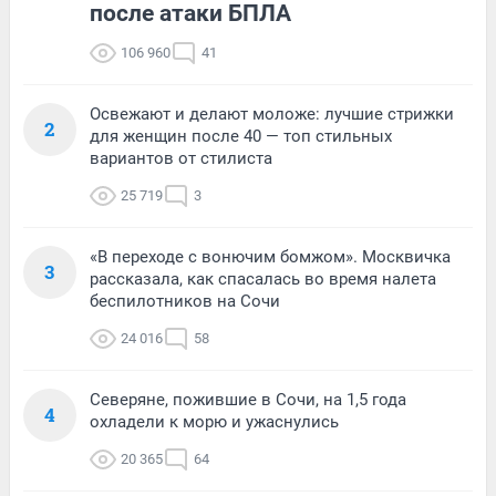
после атаки БПЛА
106 960
41
Освежают и делают моложе: лучшие стрижки
2
для женщин после 40 — топ стильных
вариантов от стилиста
25 719
3
«В переходе с вонючим бомжом». Москвичка
3
рассказала, как спасалась во время налета
беспилотников на Сочи
24 016
58
Северяне, пожившие в Сочи, на 1,5 года
4
охладели к морю и ужаснулись
20 365
64