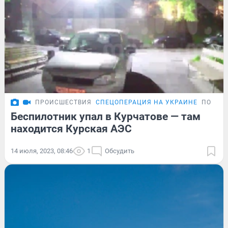
ПРОИСШЕСТВИЯ
СПЕЦОПЕРАЦИЯ НА УКРАИНЕ
ПОДРО
Беспилотник упал в Курчатове — там
находится Курская АЭС
14 июля, 2023, 08:46
1
Обсудить